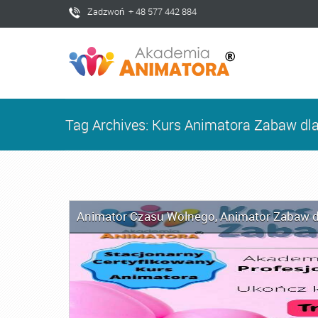
Zadzwoń + 48 577 442 884
Tag Archives: Kurs Animatora Zabaw dla
Animator Czasu Wolnego
,
Animator Zabaw d