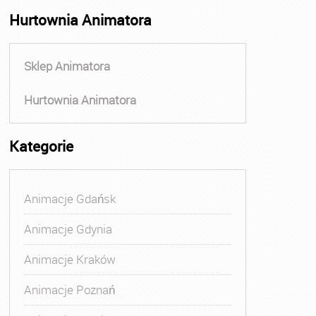
Hurtownia Animatora
Sklep Animatora
Hurtownia Animatora
Kategorie
Animacje Gdańsk
Animacje Gdynia
Animacje Kraków
Animacje Poznań