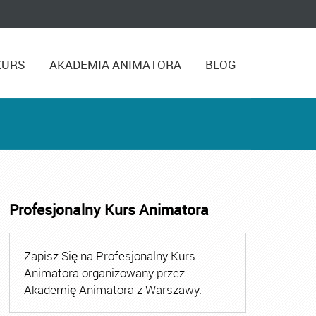
KURS
AKADEMIA ANIMATORA
BLOG
Profesjonalny Kurs Animatora
,
Kurs Animatora Czasu Wolnego Warszawa
,
Kurs Animato
Zapisz Się na Profesjonalny Kurs
Animatora organizowany przez
Akademię Animatora z Warszawy.