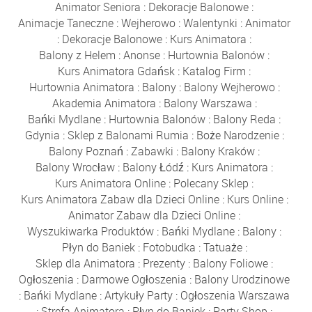
Animator Seniora
:
Dekoracje Balonowe
:
Animacje Taneczne
:
Wejherowo
:
Walentynki
:
Animator
:
Dekoracje Balonowe
:
Kurs Animatora
:
Balony z Helem
:
Anonse
:
Hurtownia Balonów
:
Kurs Animatora Gdańsk
:
Katalog Firm
:
Hurtownia Animatora
:
Balony
:
Balony Wejherowo
:
Akademia Animatora
:
Balony Warszawa
:
Bańki Mydlane
:
Hurtownia Balonów
:
Balony Reda
:
Gdynia
:
Sklep z Balonami Rumia
:
Boże Narodzenie
:
Balony Poznań
:
Zabawki
:
Balony Kraków
:
Balony Wrocław
:
Balony Łódź
:
Kurs Animatora
:
Kurs Animatora Online
:
Polecany Sklep
:
Kurs Animatora Zabaw dla Dzieci Online
:
Kurs Online
:
Animator Zabaw dla Dzieci Online
:
Wyszukiwarka Produktów
:
Bańki Mydlane
:
Balony
:
Płyn do Baniek
:
Fotobudka
:
Tatuaże
:
Sklep dla Animatora
:
Prezenty
:
Balony Foliowe
:
Ogłoszenia
:
Darmowe Ogłoszenia
:
Balony Urodzinowe
:
Bańki Mydlane
:
Artykuły Party
:
Ogłoszenia Warszawa
:
Strefa Animatora
:
Płyn do Baniek
:
Party Shop
: