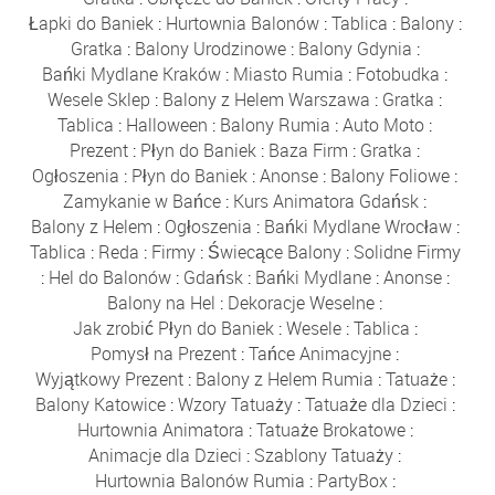
Łapki do Baniek
:
Hurtownia Balonów
:
Tablica
:
Balony
:
Gratka
:
Balony Urodzinowe
:
Balony Gdynia
:
Bańki Mydlane Kraków
:
Miasto Rumia
:
Fotobudka
:
Wesele Sklep
:
Balony z Helem Warszawa
:
Gratka
:
Tablica
:
Halloween
:
Balony Rumia
:
Auto Moto
:
Prezent
:
Płyn do Baniek
:
Baza Firm
:
Gratka
:
Ogłoszenia
:
Płyn do Baniek
:
Anonse
:
Balony Foliowe
:
Zamykanie w Bańce
:
Kurs Animatora Gdańsk
:
Balony z Helem
:
Ogłoszenia
:
Bańki Mydlane Wrocław
:
Tablica
:
Reda
:
Firmy
:
Świecące Balony
:
Solidne Firmy
:
Hel do Balonów
:
Gdańsk
:
Bańki Mydlane
:
Anonse
:
Balony na Hel
:
Dekoracje Weselne
:
Jak zrobić Płyn do Baniek
:
Wesele
:
Tablica
:
Pomysł na Prezent
:
Tańce Animacyjne
:
Wyjątkowy Prezent
:
Balony z Helem Rumia
:
Tatuaże
:
Balony Katowice
:
Wzory Tatuaży
:
Tatuaże dla Dzieci
:
Hurtownia Animatora
:
Tatuaże Brokatowe
:
Animacje dla Dzieci
:
Szablony Tatuaży
:
Hurtownia Balonów Rumia
:
PartyBox
: