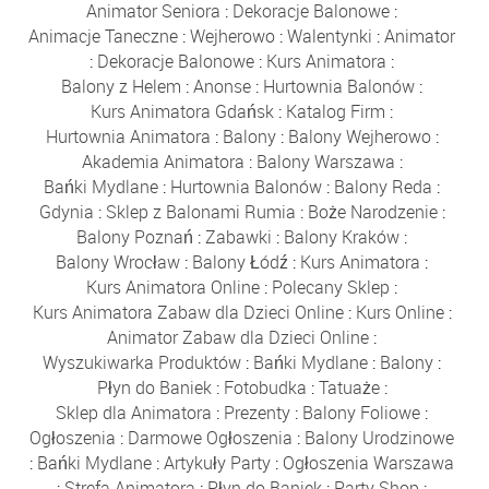
Animator Seniora
:
Dekoracje Balonowe
:
Animacje Taneczne
:
Wejherowo
:
Walentynki
:
Animator
:
Dekoracje Balonowe
:
Kurs Animatora
:
Balony z Helem
:
Anonse
:
Hurtownia Balonów
:
Kurs Animatora Gdańsk
:
Katalog Firm
:
Hurtownia Animatora
:
Balony
:
Balony Wejherowo
:
Akademia Animatora
:
Balony Warszawa
:
Bańki Mydlane
:
Hurtownia Balonów
:
Balony Reda
:
Gdynia
:
Sklep z Balonami Rumia
:
Boże Narodzenie
:
Balony Poznań
:
Zabawki
:
Balony Kraków
:
Balony Wrocław
:
Balony Łódź
:
Kurs Animatora
:
Kurs Animatora Online
:
Polecany Sklep
:
Kurs Animatora Zabaw dla Dzieci Online
:
Kurs Online
:
Animator Zabaw dla Dzieci Online
:
Wyszukiwarka Produktów
:
Bańki Mydlane
:
Balony
:
Płyn do Baniek
:
Fotobudka
:
Tatuaże
:
Sklep dla Animatora
:
Prezenty
:
Balony Foliowe
:
Ogłoszenia
:
Darmowe Ogłoszenia
:
Balony Urodzinowe
:
Bańki Mydlane
:
Artykuły Party
:
Ogłoszenia Warszawa
:
Strefa Animatora
:
Płyn do Baniek
:
Party Shop
: