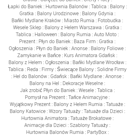
Łapki do Baniek
:
Hurtownia Balonów
:
Tablica
:
Balony
:
Gratka
:
Balony Urodzinowe
:
Balony Gdynia
:
Bańki Mydlane Kraków
:
Miasto Rumia
:
Fotobudka
:
Wesele Sklep
:
Balony z Helem Warszawa
:
Gratka
:
Tablica
:
Halloween
:
Balony Rumia
:
Auto Moto
:
Prezent
:
Płyn do Baniek
:
Baza Firm
:
Gratka
:
Ogłoszenia
:
Płyn do Baniek
:
Anonse
:
Balony Foliowe
:
Zamykanie w Bańce
:
Kurs Animatora Gdańsk
:
Balony z Helem
:
Ogłoszenia
:
Bańki Mydlane Wrocław
:
Tablica
:
Reda
:
Firmy
:
Świecące Balony
:
Solidne Firmy
:
Hel do Balonów
:
Gdańsk
:
Bańki Mydlane
:
Anonse
:
Balony na Hel
:
Dekoracje Weselne
:
Jak zrobić Płyn do Baniek
:
Wesele
:
Tablica
:
Pomysł na Prezent
:
Tańce Animacyjne
:
Wyjątkowy Prezent
:
Balony z Helem Rumia
:
Tatuaże
:
Balony Katowice
:
Wzory Tatuaży
:
Tatuaże dla Dzieci
:
Hurtownia Animatora
:
Tatuaże Brokatowe
:
Animacje dla Dzieci
:
Szablony Tatuaży
:
Hurtownia Balonów Rumia
:
PartyBox
: