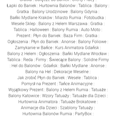
Łapki do Baniek
:
Hurtownia Balonów
:
Tablica
:
Balony
:
Gratka
:
Balony Urodzinowe
:
Balony Gdynia
:
Bańki Mydlane Kraków
:
Miasto Rumia
:
Fotobudka
:
Wesele Sklep
:
Balony z Helem Warszawa
:
Gratka
:
Tablica
:
Halloween
:
Balony Rumia
:
Auto Moto
:
Prezent
:
Płyn do Baniek
:
Baza Firm
:
Gratka
:
Ogłoszenia
:
Płyn do Baniek
:
Anonse
:
Balony Foliowe
:
Zamykanie w Bańce
:
Kurs Animatora Gdańsk
:
Balony z Helem
:
Ogłoszenia
:
Bańki Mydlane Wrocław
:
Tablica
:
Reda
:
Firmy
:
Świecące Balony
:
Solidne Firmy
:
Hel do Balonów
:
Gdańsk
:
Bańki Mydlane
:
Anonse
:
Balony na Hel
:
Dekoracje Weselne
:
Jak zrobić Płyn do Baniek
:
Wesele
:
Tablica
:
Pomysł na Prezent
:
Tańce Animacyjne
:
Wyjątkowy Prezent
:
Balony z Helem Rumia
:
Tatuaże
:
Balony Katowice
:
Wzory Tatuaży
:
Tatuaże dla Dzieci
:
Hurtownia Animatora
:
Tatuaże Brokatowe
:
Animacje dla Dzieci
:
Szablony Tatuaży
:
Hurtownia Balonów Rumia
:
PartyBox
: