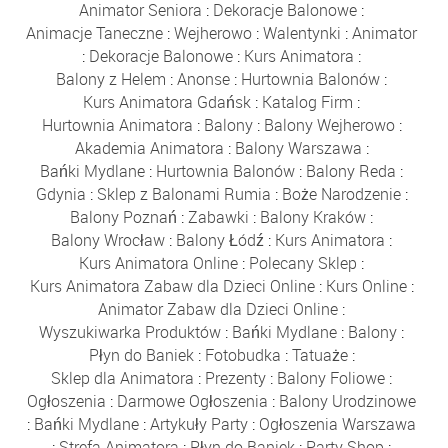
Animator Seniora
:
Dekoracje Balonowe
:
Animacje Taneczne
:
Wejherowo
:
Walentynki
:
Animator
:
Dekoracje Balonowe
:
Kurs Animatora
:
Balony z Helem
:
Anonse
:
Hurtownia Balonów
:
Kurs Animatora Gdańsk
:
Katalog Firm
:
Hurtownia Animatora
:
Balony
:
Balony Wejherowo
:
Akademia Animatora
:
Balony Warszawa
:
Bańki Mydlane
:
Hurtownia Balonów
:
Balony Reda
:
Gdynia
:
Sklep z Balonami Rumia
:
Boże Narodzenie
:
Balony Poznań
:
Zabawki
:
Balony Kraków
:
Balony Wrocław
:
Balony Łódź
:
Kurs Animatora
:
Kurs Animatora Online
:
Polecany Sklep
:
Kurs Animatora Zabaw dla Dzieci Online
:
Kurs Online
:
Animator Zabaw dla Dzieci Online
:
Wyszukiwarka Produktów
:
Bańki Mydlane
:
Balony
:
Płyn do Baniek
:
Fotobudka
:
Tatuaże
:
Sklep dla Animatora
:
Prezenty
:
Balony Foliowe
:
Ogłoszenia
:
Darmowe Ogłoszenia
:
Balony Urodzinowe
:
Bańki Mydlane
:
Artykuły Party
:
Ogłoszenia Warszawa
:
Strefa Animatora
:
Płyn do Baniek
:
Party Shop
: