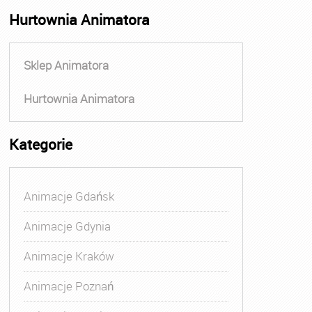
Hurtownia Animatora
Sklep Animatora
Hurtownia Animatora
Kategorie
Animacje Gdańsk
Animacje Gdynia
Animacje Kraków
Animacje Poznań