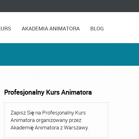
KURS
AKADEMIA ANIMATORA
BLOG
Profesjonalny Kurs Animatora
,
Kurs Animatora Czasu Wolnego Warszawa
,
Kurs Animato
Zapisz Się na Profesjonalny Kurs
Animatora organizowany przez
Akademię Animatora z Warszawy.