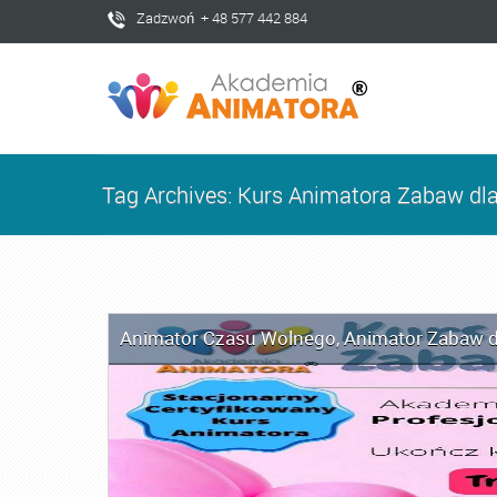
Zadzwoń + 48 577 442 884
Tag Archives: Kurs Animatora Zabaw dla
Animator Czasu Wolnego
,
Animator Zabaw d