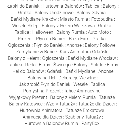
Łapki do Baniek
:
Hurtownia Balonów
:
Tablica
:
Balony
:
Gratka
:
Balony Urodzinowe
:
Balony Gdynia
:
Bańki Mydlane Kraków
:
Miasto Rumia
:
Fotobudka
:
Wesele Sklep
:
Balony z Helem Warszawa
:
Gratka
:
Tablica
:
Halloween
:
Balony Rumia
:
Auto Moto
:
Prezent
:
Płyn do Baniek
:
Baza Firm
:
Gratka
:
Ogłoszenia
:
Płyn do Baniek
:
Anonse
:
Balony Foliowe
:
Zamykanie w Bańce
:
Kurs Animatora Gdańsk
:
Balony z Helem
:
Ogłoszenia
:
Bańki Mydlane Wrocław
:
Tablica
:
Reda
:
Firmy
:
Świecące Balony
:
Solidne Firmy
:
Hel do Balonów
:
Gdańsk
:
Bańki Mydlane
:
Anonse
:
Balony na Hel
:
Dekoracje Weselne
:
Jak zrobić Płyn do Baniek
:
Wesele
:
Tablica
:
Pomysł na Prezent
:
Tańce Animacyjne
:
Wyjątkowy Prezent
:
Balony z Helem Rumia
:
Tatuaże
:
Balony Katowice
:
Wzory Tatuaży
:
Tatuaże dla Dzieci
:
Hurtownia Animatora
:
Tatuaże Brokatowe
:
Animacje dla Dzieci
:
Szablony Tatuaży
:
Hurtownia Balonów Rumia
:
PartyBox
: