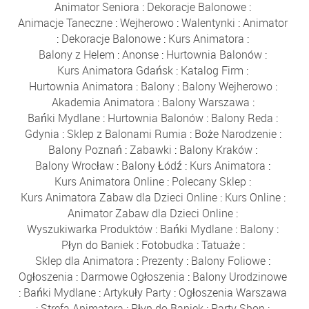
Animator Seniora
:
Dekoracje Balonowe
:
Animacje Taneczne
:
Wejherowo
:
Walentynki
:
Animator
:
Dekoracje Balonowe
:
Kurs Animatora
:
Balony z Helem
:
Anonse
:
Hurtownia Balonów
:
Kurs Animatora Gdańsk
:
Katalog Firm
:
Hurtownia Animatora
:
Balony
:
Balony Wejherowo
:
Akademia Animatora
:
Balony Warszawa
:
Bańki Mydlane
:
Hurtownia Balonów
:
Balony Reda
:
Gdynia
:
Sklep z Balonami Rumia
:
Boże Narodzenie
:
Balony Poznań
:
Zabawki
:
Balony Kraków
:
Balony Wrocław
:
Balony Łódź
:
Kurs Animatora
:
Kurs Animatora Online
:
Polecany Sklep
:
Kurs Animatora Zabaw dla Dzieci Online
:
Kurs Online
:
Animator Zabaw dla Dzieci Online
:
Wyszukiwarka Produktów
:
Bańki Mydlane
:
Balony
:
Płyn do Baniek
:
Fotobudka
:
Tatuaże
:
Sklep dla Animatora
:
Prezenty
:
Balony Foliowe
:
Ogłoszenia
:
Darmowe Ogłoszenia
:
Balony Urodzinowe
:
Bańki Mydlane
:
Artykuły Party
:
Ogłoszenia Warszawa
:
Strefa Animatora
:
Płyn do Baniek
:
Party Shop
: