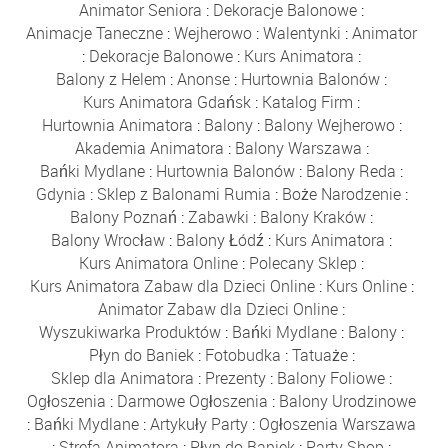
Animator Seniora
:
Dekoracje Balonowe
:
Animacje Taneczne
:
Wejherowo
:
Walentynki
:
Animator
:
Dekoracje Balonowe
:
Kurs Animatora
:
Balony z Helem
:
Anonse
:
Hurtownia Balonów
:
Kurs Animatora Gdańsk
:
Katalog Firm
:
Hurtownia Animatora
:
Balony
:
Balony Wejherowo
:
Akademia Animatora
:
Balony Warszawa
:
Bańki Mydlane
:
Hurtownia Balonów
:
Balony Reda
:
Gdynia
:
Sklep z Balonami Rumia
:
Boże Narodzenie
:
Balony Poznań
:
Zabawki
:
Balony Kraków
:
Balony Wrocław
:
Balony Łódź
:
Kurs Animatora
:
Kurs Animatora Online
:
Polecany Sklep
:
Kurs Animatora Zabaw dla Dzieci Online
:
Kurs Online
:
Animator Zabaw dla Dzieci Online
:
Wyszukiwarka Produktów
:
Bańki Mydlane
:
Balony
:
Płyn do Baniek
:
Fotobudka
:
Tatuaże
:
Sklep dla Animatora
:
Prezenty
:
Balony Foliowe
:
Ogłoszenia
:
Darmowe Ogłoszenia
:
Balony Urodzinowe
:
Bańki Mydlane
:
Artykuły Party
:
Ogłoszenia Warszawa
:
Strefa Animatora
:
Płyn do Baniek
:
Party Shop
: