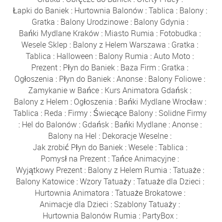
Łapki do Baniek
:
Hurtownia Balonów
:
Tablica
:
Balony
:
Gratka
:
Balony Urodzinowe
:
Balony Gdynia
:
Bańki Mydlane Kraków
:
Miasto Rumia
:
Fotobudka
:
Wesele Sklep
:
Balony z Helem Warszawa
:
Gratka
:
Tablica
:
Halloween
:
Balony Rumia
:
Auto Moto
:
Prezent
:
Płyn do Baniek
:
Baza Firm
:
Gratka
:
Ogłoszenia
:
Płyn do Baniek
:
Anonse
:
Balony Foliowe
:
Zamykanie w Bańce
:
Kurs Animatora Gdańsk
:
Balony z Helem
:
Ogłoszenia
:
Bańki Mydlane Wrocław
:
Tablica
:
Reda
:
Firmy
:
Świecące Balony
:
Solidne Firmy
:
Hel do Balonów
:
Gdańsk
:
Bańki Mydlane
:
Anonse
:
Balony na Hel
:
Dekoracje Weselne
:
Jak zrobić Płyn do Baniek
:
Wesele
:
Tablica
:
Pomysł na Prezent
:
Tańce Animacyjne
:
Wyjątkowy Prezent
:
Balony z Helem Rumia
:
Tatuaże
:
Balony Katowice
:
Wzory Tatuaży
:
Tatuaże dla Dzieci
:
Hurtownia Animatora
:
Tatuaże Brokatowe
:
Animacje dla Dzieci
:
Szablony Tatuaży
:
Hurtownia Balonów Rumia
:
PartyBox
: