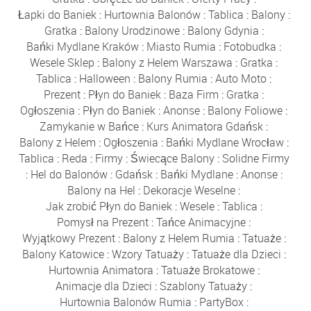
Łapki do Baniek
:
Hurtownia Balonów
:
Tablica
:
Balony
:
Gratka
:
Balony Urodzinowe
:
Balony Gdynia
:
Bańki Mydlane Kraków
:
Miasto Rumia
:
Fotobudka
:
Wesele Sklep
:
Balony z Helem Warszawa
:
Gratka
:
Tablica
:
Halloween
:
Balony Rumia
:
Auto Moto
:
Prezent
:
Płyn do Baniek
:
Baza Firm
:
Gratka
:
Ogłoszenia
:
Płyn do Baniek
:
Anonse
:
Balony Foliowe
:
Zamykanie w Bańce
:
Kurs Animatora Gdańsk
:
Balony z Helem
:
Ogłoszenia
:
Bańki Mydlane Wrocław
:
Tablica
:
Reda
:
Firmy
:
Świecące Balony
:
Solidne Firmy
:
Hel do Balonów
:
Gdańsk
:
Bańki Mydlane
:
Anonse
:
Balony na Hel
:
Dekoracje Weselne
:
Jak zrobić Płyn do Baniek
:
Wesele
:
Tablica
:
Pomysł na Prezent
:
Tańce Animacyjne
:
Wyjątkowy Prezent
:
Balony z Helem Rumia
:
Tatuaże
:
Balony Katowice
:
Wzory Tatuaży
:
Tatuaże dla Dzieci
:
Hurtownia Animatora
:
Tatuaże Brokatowe
:
Animacje dla Dzieci
:
Szablony Tatuaży
:
Hurtownia Balonów Rumia
:
PartyBox
: