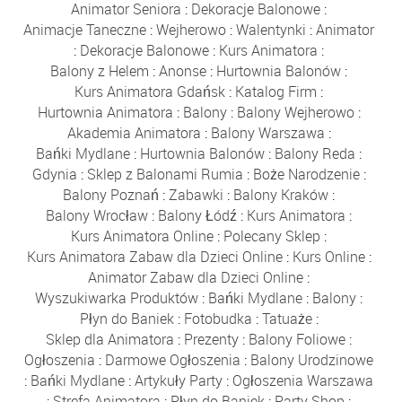
Animator Seniora
:
Dekoracje Balonowe
:
Animacje Taneczne
:
Wejherowo
:
Walentynki
:
Animator
:
Dekoracje Balonowe
:
Kurs Animatora
:
Balony z Helem
:
Anonse
:
Hurtownia Balonów
:
Kurs Animatora Gdańsk
:
Katalog Firm
:
Hurtownia Animatora
:
Balony
:
Balony Wejherowo
:
Akademia Animatora
:
Balony Warszawa
:
Bańki Mydlane
:
Hurtownia Balonów
:
Balony Reda
:
Gdynia
:
Sklep z Balonami Rumia
:
Boże Narodzenie
:
Balony Poznań
:
Zabawki
:
Balony Kraków
:
Balony Wrocław
:
Balony Łódź
:
Kurs Animatora
:
Kurs Animatora Online
:
Polecany Sklep
:
Kurs Animatora Zabaw dla Dzieci Online
:
Kurs Online
:
Animator Zabaw dla Dzieci Online
:
Wyszukiwarka Produktów
:
Bańki Mydlane
:
Balony
:
Płyn do Baniek
:
Fotobudka
:
Tatuaże
:
Sklep dla Animatora
:
Prezenty
:
Balony Foliowe
:
Ogłoszenia
:
Darmowe Ogłoszenia
:
Balony Urodzinowe
:
Bańki Mydlane
:
Artykuły Party
:
Ogłoszenia Warszawa
:
Strefa Animatora
:
Płyn do Baniek
:
Party Shop
: