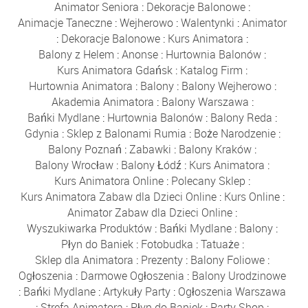
Animator Seniora
:
Dekoracje Balonowe
:
Animacje Taneczne
:
Wejherowo
:
Walentynki
:
Animator
:
Dekoracje Balonowe
:
Kurs Animatora
:
Balony z Helem
:
Anonse
:
Hurtownia Balonów
:
Kurs Animatora Gdańsk
:
Katalog Firm
:
Hurtownia Animatora
:
Balony
:
Balony Wejherowo
:
Akademia Animatora
:
Balony Warszawa
:
Bańki Mydlane
:
Hurtownia Balonów
:
Balony Reda
:
Gdynia
:
Sklep z Balonami Rumia
:
Boże Narodzenie
:
Balony Poznań
:
Zabawki
:
Balony Kraków
:
Balony Wrocław
:
Balony Łódź
:
Kurs Animatora
:
Kurs Animatora Online
:
Polecany Sklep
:
Kurs Animatora Zabaw dla Dzieci Online
:
Kurs Online
:
Animator Zabaw dla Dzieci Online
:
Wyszukiwarka Produktów
:
Bańki Mydlane
:
Balony
:
Płyn do Baniek
:
Fotobudka
:
Tatuaże
:
Sklep dla Animatora
:
Prezenty
:
Balony Foliowe
:
Ogłoszenia
:
Darmowe Ogłoszenia
:
Balony Urodzinowe
:
Bańki Mydlane
:
Artykuły Party
:
Ogłoszenia Warszawa
:
Strefa Animatora
:
Płyn do Baniek
:
Party Shop
: