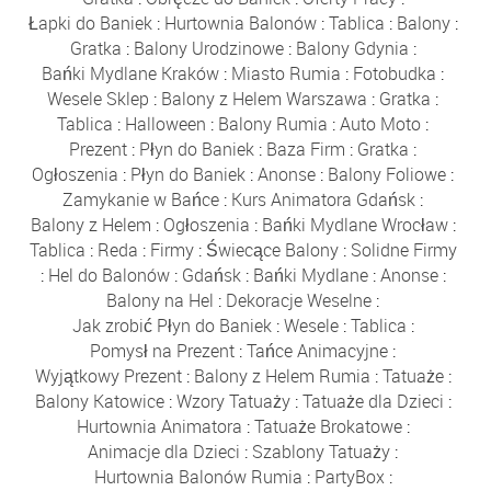
Łapki do Baniek
:
Hurtownia Balonów
:
Tablica
:
Balony
:
Gratka
:
Balony Urodzinowe
:
Balony Gdynia
:
Bańki Mydlane Kraków
:
Miasto Rumia
:
Fotobudka
:
Wesele Sklep
:
Balony z Helem Warszawa
:
Gratka
:
Tablica
:
Halloween
:
Balony Rumia
:
Auto Moto
:
Prezent
:
Płyn do Baniek
:
Baza Firm
:
Gratka
:
Ogłoszenia
:
Płyn do Baniek
:
Anonse
:
Balony Foliowe
:
Zamykanie w Bańce
:
Kurs Animatora Gdańsk
:
Balony z Helem
:
Ogłoszenia
:
Bańki Mydlane Wrocław
:
Tablica
:
Reda
:
Firmy
:
Świecące Balony
:
Solidne Firmy
:
Hel do Balonów
:
Gdańsk
:
Bańki Mydlane
:
Anonse
:
Balony na Hel
:
Dekoracje Weselne
:
Jak zrobić Płyn do Baniek
:
Wesele
:
Tablica
:
Pomysł na Prezent
:
Tańce Animacyjne
:
Wyjątkowy Prezent
:
Balony z Helem Rumia
:
Tatuaże
:
Balony Katowice
:
Wzory Tatuaży
:
Tatuaże dla Dzieci
:
Hurtownia Animatora
:
Tatuaże Brokatowe
:
Animacje dla Dzieci
:
Szablony Tatuaży
:
Hurtownia Balonów Rumia
:
PartyBox
: