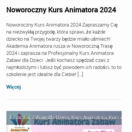
Noworoczny Kurs Animatora 2024
Noworoczny Kurs Animatora 2024 Zapraszamy Cię
na niezwykłą przygodę, która sprawi, że każde
dziecko na Twojej twarzy będzie miało uśmiech!
Akademia Animatora rusza w Noworoczną Trasę
2024 i zaprasza na Profesjonalny Kurs Animatora
Zabaw dla Dzieci. Jeśli kochasz spędzać czas z
najmłodszymi i lubisz być powodem ich radości, to to
szkolenie jest idealne dla Ciebie! […]
Więcej
Animator Zabaw dla Dzieci
,
Kurs Animatora
,
Kurs Ani