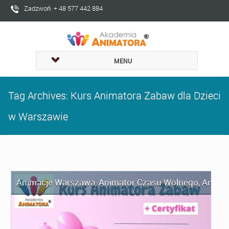
Zadzwoń + 48 577 442 884
MENU
Tag Archives: Kurs Animatora Zabaw dla Dzieci
w Warszawie
Animacje Warszawa
,
Animator Czasu Wolnego
,
Anima