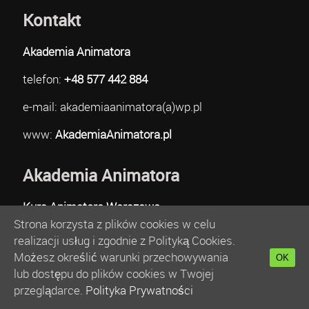
Kontakt
Akademia Animatora
telefon:
+48 577 442 884
e-mail: akademiaanimatora(a)wp.pl
www:
AkademiaAnimatora.pl
Akademia Animatora
Kurs Animatora Warszawa
Strona korzysta z plików cookies w celu
Kurs Animatora Poznań
realizacji usług i zgodnie z Polityką Cookies.
Kurs Animatora Gdańsk
Możesz określić warunki przechowywania
Kurs Animatora Katowice
OK
lub dostępu do plików cookies w Twojej
Kurs Animatora Gdynia
przeglądarce.
Polityka Prywatności
Kurs Animatora Wrocław