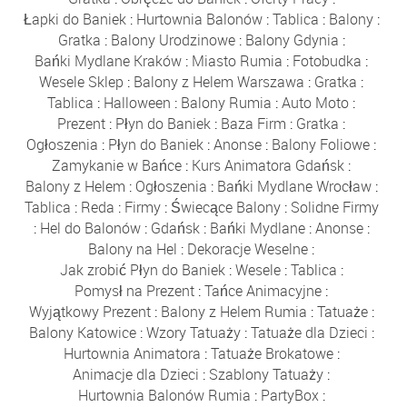
Łapki do Baniek
:
Hurtownia Balonów
:
Tablica
:
Balony
:
Gratka
:
Balony Urodzinowe
:
Balony Gdynia
:
Bańki Mydlane Kraków
:
Miasto Rumia
:
Fotobudka
:
Wesele Sklep
:
Balony z Helem Warszawa
:
Gratka
:
Tablica
:
Halloween
:
Balony Rumia
:
Auto Moto
:
Prezent
:
Płyn do Baniek
:
Baza Firm
:
Gratka
:
Ogłoszenia
:
Płyn do Baniek
:
Anonse
:
Balony Foliowe
:
Zamykanie w Bańce
:
Kurs Animatora Gdańsk
:
Balony z Helem
:
Ogłoszenia
:
Bańki Mydlane Wrocław
:
Tablica
:
Reda
:
Firmy
:
Świecące Balony
:
Solidne Firmy
:
Hel do Balonów
:
Gdańsk
:
Bańki Mydlane
:
Anonse
:
Balony na Hel
:
Dekoracje Weselne
:
Jak zrobić Płyn do Baniek
:
Wesele
:
Tablica
:
Pomysł na Prezent
:
Tańce Animacyjne
:
Wyjątkowy Prezent
:
Balony z Helem Rumia
:
Tatuaże
:
Balony Katowice
:
Wzory Tatuaży
:
Tatuaże dla Dzieci
:
Hurtownia Animatora
:
Tatuaże Brokatowe
:
Animacje dla Dzieci
:
Szablony Tatuaży
:
Hurtownia Balonów Rumia
:
PartyBox
: