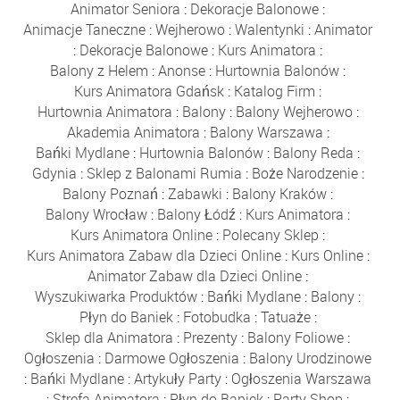
Animator Seniora
:
Dekoracje Balonowe
:
Animacje Taneczne
:
Wejherowo
:
Walentynki
:
Animator
:
Dekoracje Balonowe
:
Kurs Animatora
:
Balony z Helem
:
Anonse
:
Hurtownia Balonów
:
Kurs Animatora Gdańsk
:
Katalog Firm
:
Hurtownia Animatora
:
Balony
:
Balony Wejherowo
:
Akademia Animatora
:
Balony Warszawa
:
Bańki Mydlane
:
Hurtownia Balonów
:
Balony Reda
:
Gdynia
:
Sklep z Balonami Rumia
:
Boże Narodzenie
:
Balony Poznań
:
Zabawki
:
Balony Kraków
:
Balony Wrocław
:
Balony Łódź
:
Kurs Animatora
:
Kurs Animatora Online
:
Polecany Sklep
:
Kurs Animatora Zabaw dla Dzieci Online
:
Kurs Online
:
Animator Zabaw dla Dzieci Online
:
Wyszukiwarka Produktów
:
Bańki Mydlane
:
Balony
:
Płyn do Baniek
:
Fotobudka
:
Tatuaże
:
Sklep dla Animatora
:
Prezenty
:
Balony Foliowe
:
Ogłoszenia
:
Darmowe Ogłoszenia
:
Balony Urodzinowe
:
Bańki Mydlane
:
Artykuły Party
:
Ogłoszenia Warszawa
:
Strefa Animatora
:
Płyn do Baniek
:
Party Shop
: