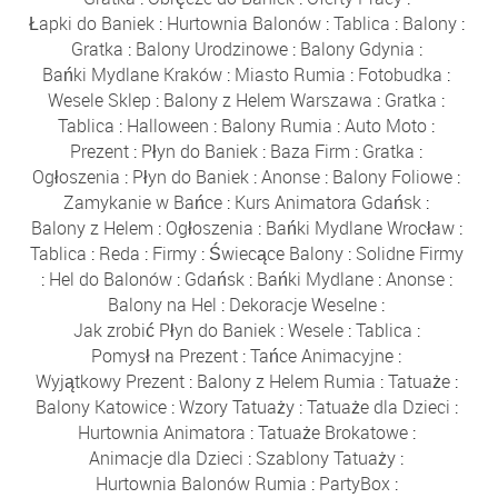
Łapki do Baniek
:
Hurtownia Balonów
:
Tablica
:
Balony
:
Gratka
:
Balony Urodzinowe
:
Balony Gdynia
:
Bańki Mydlane Kraków
:
Miasto Rumia
:
Fotobudka
:
Wesele Sklep
:
Balony z Helem Warszawa
:
Gratka
:
Tablica
:
Halloween
:
Balony Rumia
:
Auto Moto
:
Prezent
:
Płyn do Baniek
:
Baza Firm
:
Gratka
:
Ogłoszenia
:
Płyn do Baniek
:
Anonse
:
Balony Foliowe
:
Zamykanie w Bańce
:
Kurs Animatora Gdańsk
:
Balony z Helem
:
Ogłoszenia
:
Bańki Mydlane Wrocław
:
Tablica
:
Reda
:
Firmy
:
Świecące Balony
:
Solidne Firmy
:
Hel do Balonów
:
Gdańsk
:
Bańki Mydlane
:
Anonse
:
Balony na Hel
:
Dekoracje Weselne
:
Jak zrobić Płyn do Baniek
:
Wesele
:
Tablica
:
Pomysł na Prezent
:
Tańce Animacyjne
:
Wyjątkowy Prezent
:
Balony z Helem Rumia
:
Tatuaże
:
Balony Katowice
:
Wzory Tatuaży
:
Tatuaże dla Dzieci
:
Hurtownia Animatora
:
Tatuaże Brokatowe
:
Animacje dla Dzieci
:
Szablony Tatuaży
:
Hurtownia Balonów Rumia
:
PartyBox
: