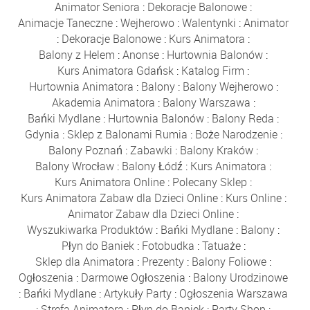
Animator Seniora
:
Dekoracje Balonowe
:
Animacje Taneczne
:
Wejherowo
:
Walentynki
:
Animator
:
Dekoracje Balonowe
:
Kurs Animatora
:
Balony z Helem
:
Anonse
:
Hurtownia Balonów
:
Kurs Animatora Gdańsk
:
Katalog Firm
:
Hurtownia Animatora
:
Balony
:
Balony Wejherowo
:
Akademia Animatora
:
Balony Warszawa
:
Bańki Mydlane
:
Hurtownia Balonów
:
Balony Reda
:
Gdynia
:
Sklep z Balonami Rumia
:
Boże Narodzenie
:
Balony Poznań
:
Zabawki
:
Balony Kraków
:
Balony Wrocław
:
Balony Łódź
:
Kurs Animatora
:
Kurs Animatora Online
:
Polecany Sklep
:
Kurs Animatora Zabaw dla Dzieci Online
:
Kurs Online
:
Animator Zabaw dla Dzieci Online
:
Wyszukiwarka Produktów
:
Bańki Mydlane
:
Balony
:
Płyn do Baniek
:
Fotobudka
:
Tatuaże
:
Sklep dla Animatora
:
Prezenty
:
Balony Foliowe
:
Ogłoszenia
:
Darmowe Ogłoszenia
:
Balony Urodzinowe
:
Bańki Mydlane
:
Artykuły Party
:
Ogłoszenia Warszawa
:
Strefa Animatora
:
Płyn do Baniek
:
Party Shop
: