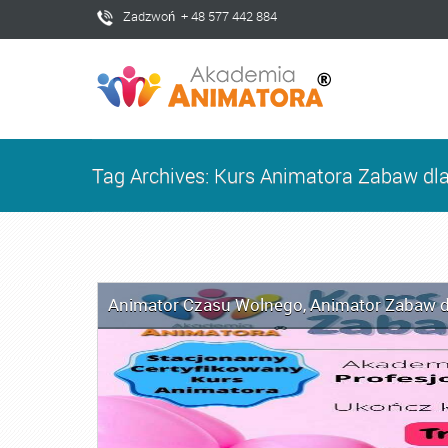
Zadzwoń + 48 577 442 884
Tag Archives: Kurs Animatora Zabaw dla
Animator Czasu Wolnego
,
Animator Zabaw d