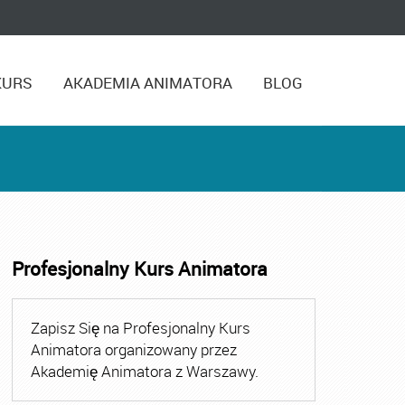
KURS
AKADEMIA ANIMATORA
BLOG
Profesjonalny Kurs Animatora
,
Kurs Animatora Czasu Wolnego Warszawa
,
Kurs Animato
Zapisz Się na Profesjonalny Kurs
Animatora organizowany przez
Akademię Animatora z Warszawy.