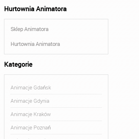
Hurtownia Animatora
Sklep Animatora
Hurtownia Animatora
Kategorie
Animacje Gdańsk
Animacje Gdynia
Animacje Kraków
Animacje Poznań