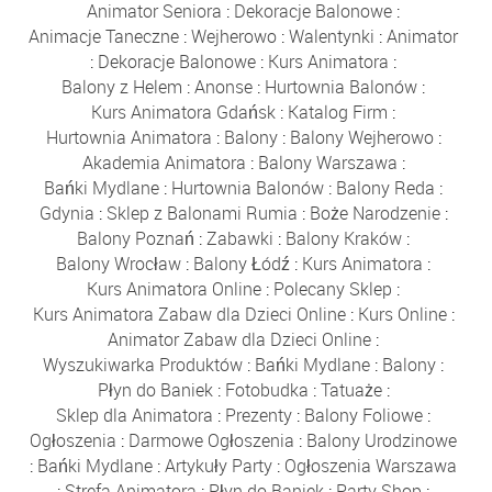
Animator Seniora
:
Dekoracje Balonowe
:
Animacje Taneczne
:
Wejherowo
:
Walentynki
:
Animator
:
Dekoracje Balonowe
:
Kurs Animatora
:
Balony z Helem
:
Anonse
:
Hurtownia Balonów
:
Kurs Animatora Gdańsk
:
Katalog Firm
:
Hurtownia Animatora
:
Balony
:
Balony Wejherowo
:
Akademia Animatora
:
Balony Warszawa
:
Bańki Mydlane
:
Hurtownia Balonów
:
Balony Reda
:
Gdynia
:
Sklep z Balonami Rumia
:
Boże Narodzenie
:
Balony Poznań
:
Zabawki
:
Balony Kraków
:
Balony Wrocław
:
Balony Łódź
:
Kurs Animatora
:
Kurs Animatora Online
:
Polecany Sklep
:
Kurs Animatora Zabaw dla Dzieci Online
:
Kurs Online
:
Animator Zabaw dla Dzieci Online
:
Wyszukiwarka Produktów
:
Bańki Mydlane
:
Balony
:
Płyn do Baniek
:
Fotobudka
:
Tatuaże
:
Sklep dla Animatora
:
Prezenty
:
Balony Foliowe
:
Ogłoszenia
:
Darmowe Ogłoszenia
:
Balony Urodzinowe
:
Bańki Mydlane
:
Artykuły Party
:
Ogłoszenia Warszawa
:
Strefa Animatora
:
Płyn do Baniek
:
Party Shop
: