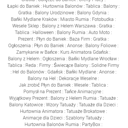
Łapki do Baniek
:
Hurtownia Balonów
:
Tablica
:
Balony
:
Gratka
:
Balony Urodzinowe
:
Balony Gdynia
:
Bańki Mydlane Kraków
:
Miasto Rumia
:
Fotobudka
:
Wesele Sklep
:
Balony z Helem Warszawa
:
Gratka
:
Tablica
:
Halloween
:
Balony Rumia
:
Auto Moto
:
Prezent
:
Płyn do Baniek
:
Baza Firm
:
Gratka
:
Ogłoszenia
:
Płyn do Baniek
:
Anonse
:
Balony Foliowe
:
Zamykanie w Bańce
:
Kurs Animatora Gdańsk
:
Balony z Helem
:
Ogłoszenia
:
Bańki Mydlane Wrocław
:
Tablica
:
Reda
:
Firmy
:
Świecące Balony
:
Solidne Firmy
:
Hel do Balonów
:
Gdańsk
:
Bańki Mydlane
:
Anonse
:
Balony na Hel
:
Dekoracje Weselne
:
Jak zrobić Płyn do Baniek
:
Wesele
:
Tablica
:
Pomysł na Prezent
:
Tańce Animacyjne
:
Wyjątkowy Prezent
:
Balony z Helem Rumia
:
Tatuaże
:
Balony Katowice
:
Wzory Tatuaży
:
Tatuaże dla Dzieci
:
Hurtownia Animatora
:
Tatuaże Brokatowe
:
Animacje dla Dzieci
:
Szablony Tatuaży
:
Hurtownia Balonów Rumia
:
PartyBox
: