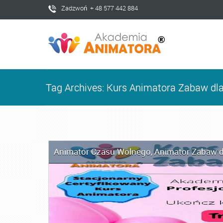
Zadzwoń + 48 577 442 884
Tag Archives: Kurs Animatora Zabaw dla
Animator Czasu Wolnego
,
Animator Zabaw d