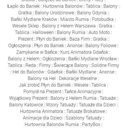
Łapki do Baniek
:
Hurtownia Balonów
:
Tablica
:
Balony
:
Gratka
:
Balony Urodzinowe
:
Balony Gdynia
:
Bańki Mydlane Kraków
:
Miasto Rumia
:
Fotobudka
:
Wesele Sklep
:
Balony z Helem Warszawa
:
Gratka
:
Tablica
:
Halloween
:
Balony Rumia
:
Auto Moto
:
Prezent
:
Płyn do Baniek
:
Baza Firm
:
Gratka
:
Ogłoszenia
:
Płyn do Baniek
:
Anonse
:
Balony Foliowe
:
Zamykanie w Bańce
:
Kurs Animatora Gdańsk
:
Balony z Helem
:
Ogłoszenia
:
Bańki Mydlane Wrocław
:
Tablica
:
Reda
:
Firmy
:
Świecące Balony
:
Solidne Firmy
:
Hel do Balonów
:
Gdańsk
:
Bańki Mydlane
:
Anonse
:
Balony na Hel
:
Dekoracje Weselne
:
Jak zrobić Płyn do Baniek
:
Wesele
:
Tablica
:
Pomysł na Prezent
:
Tańce Animacyjne
:
Wyjątkowy Prezent
:
Balony z Helem Rumia
:
Tatuaże
:
Balony Katowice
:
Wzory Tatuaży
:
Tatuaże dla Dzieci
:
Hurtownia Animatora
:
Tatuaże Brokatowe
:
Animacje dla Dzieci
:
Szablony Tatuaży
:
Hurtownia Balonów Rumia
:
PartyBox
: