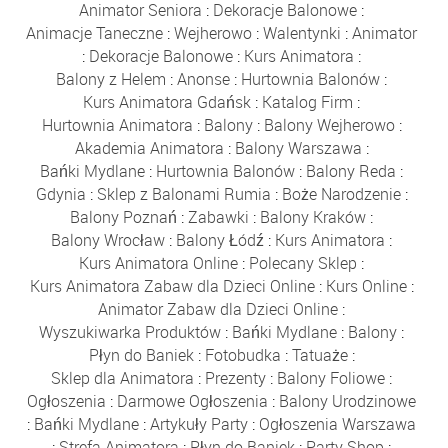
Animator Seniora
:
Dekoracje Balonowe
:
Animacje Taneczne
:
Wejherowo
:
Walentynki
:
Animator
:
Dekoracje Balonowe
:
Kurs Animatora
:
Balony z Helem
:
Anonse
:
Hurtownia Balonów
:
Kurs Animatora Gdańsk
:
Katalog Firm
:
Hurtownia Animatora
:
Balony
:
Balony Wejherowo
:
Akademia Animatora
:
Balony Warszawa
:
Bańki Mydlane
:
Hurtownia Balonów
:
Balony Reda
:
Gdynia
:
Sklep z Balonami Rumia
:
Boże Narodzenie
:
Balony Poznań
:
Zabawki
:
Balony Kraków
:
Balony Wrocław
:
Balony Łódź
:
Kurs Animatora
:
Kurs Animatora Online
:
Polecany Sklep
:
Kurs Animatora Zabaw dla Dzieci Online
:
Kurs Online
:
Animator Zabaw dla Dzieci Online
:
Wyszukiwarka Produktów
:
Bańki Mydlane
:
Balony
:
Płyn do Baniek
:
Fotobudka
:
Tatuaże
:
Sklep dla Animatora
:
Prezenty
:
Balony Foliowe
:
Ogłoszenia
:
Darmowe Ogłoszenia
:
Balony Urodzinowe
:
Bańki Mydlane
:
Artykuły Party
:
Ogłoszenia Warszawa
:
Strefa Animatora
:
Płyn do Baniek
:
Party Shop
: