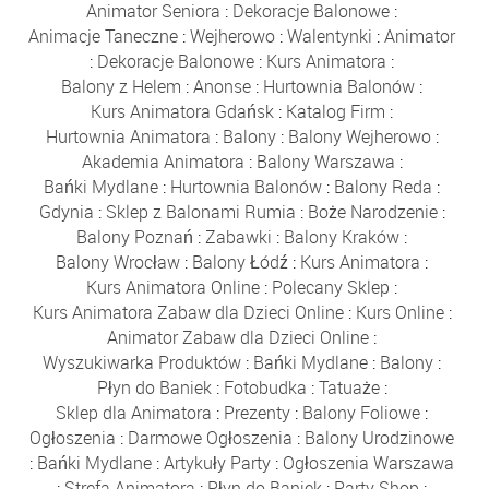
Animator Seniora
:
Dekoracje Balonowe
:
Animacje Taneczne
:
Wejherowo
:
Walentynki
:
Animator
:
Dekoracje Balonowe
:
Kurs Animatora
:
Balony z Helem
:
Anonse
:
Hurtownia Balonów
:
Kurs Animatora Gdańsk
:
Katalog Firm
:
Hurtownia Animatora
:
Balony
:
Balony Wejherowo
:
Akademia Animatora
:
Balony Warszawa
:
Bańki Mydlane
:
Hurtownia Balonów
:
Balony Reda
:
Gdynia
:
Sklep z Balonami Rumia
:
Boże Narodzenie
:
Balony Poznań
:
Zabawki
:
Balony Kraków
:
Balony Wrocław
:
Balony Łódź
:
Kurs Animatora
:
Kurs Animatora Online
:
Polecany Sklep
:
Kurs Animatora Zabaw dla Dzieci Online
:
Kurs Online
:
Animator Zabaw dla Dzieci Online
:
Wyszukiwarka Produktów
:
Bańki Mydlane
:
Balony
:
Płyn do Baniek
:
Fotobudka
:
Tatuaże
:
Sklep dla Animatora
:
Prezenty
:
Balony Foliowe
:
Ogłoszenia
:
Darmowe Ogłoszenia
:
Balony Urodzinowe
:
Bańki Mydlane
:
Artykuły Party
:
Ogłoszenia Warszawa
:
Strefa Animatora
:
Płyn do Baniek
:
Party Shop
: