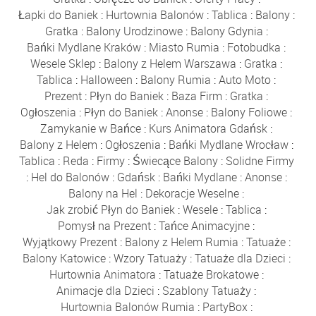
Łapki do Baniek
:
Hurtownia Balonów
:
Tablica
:
Balony
:
Gratka
:
Balony Urodzinowe
:
Balony Gdynia
:
Bańki Mydlane Kraków
:
Miasto Rumia
:
Fotobudka
:
Wesele Sklep
:
Balony z Helem Warszawa
:
Gratka
:
Tablica
:
Halloween
:
Balony Rumia
:
Auto Moto
:
Prezent
:
Płyn do Baniek
:
Baza Firm
:
Gratka
:
Ogłoszenia
:
Płyn do Baniek
:
Anonse
:
Balony Foliowe
:
Zamykanie w Bańce
:
Kurs Animatora Gdańsk
:
Balony z Helem
:
Ogłoszenia
:
Bańki Mydlane Wrocław
:
Tablica
:
Reda
:
Firmy
:
Świecące Balony
:
Solidne Firmy
:
Hel do Balonów
:
Gdańsk
:
Bańki Mydlane
:
Anonse
:
Balony na Hel
:
Dekoracje Weselne
:
Jak zrobić Płyn do Baniek
:
Wesele
:
Tablica
:
Pomysł na Prezent
:
Tańce Animacyjne
:
Wyjątkowy Prezent
:
Balony z Helem Rumia
:
Tatuaże
:
Balony Katowice
:
Wzory Tatuaży
:
Tatuaże dla Dzieci
:
Hurtownia Animatora
:
Tatuaże Brokatowe
:
Animacje dla Dzieci
:
Szablony Tatuaży
:
Hurtownia Balonów Rumia
:
PartyBox
: