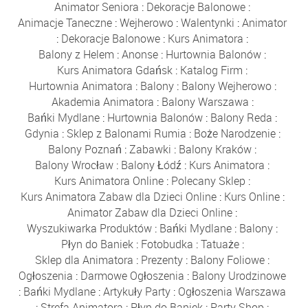
Animator Seniora
:
Dekoracje Balonowe
:
Animacje Taneczne
:
Wejherowo
:
Walentynki
:
Animator
:
Dekoracje Balonowe
:
Kurs Animatora
:
Balony z Helem
:
Anonse
:
Hurtownia Balonów
:
Kurs Animatora Gdańsk
:
Katalog Firm
:
Hurtownia Animatora
:
Balony
:
Balony Wejherowo
:
Akademia Animatora
:
Balony Warszawa
:
Bańki Mydlane
:
Hurtownia Balonów
:
Balony Reda
:
Gdynia
:
Sklep z Balonami Rumia
:
Boże Narodzenie
:
Balony Poznań
:
Zabawki
:
Balony Kraków
:
Balony Wrocław
:
Balony Łódź
:
Kurs Animatora
:
Kurs Animatora Online
:
Polecany Sklep
:
Kurs Animatora Zabaw dla Dzieci Online
:
Kurs Online
:
Animator Zabaw dla Dzieci Online
:
Wyszukiwarka Produktów
:
Bańki Mydlane
:
Balony
:
Płyn do Baniek
:
Fotobudka
:
Tatuaże
:
Sklep dla Animatora
:
Prezenty
:
Balony Foliowe
:
Ogłoszenia
:
Darmowe Ogłoszenia
:
Balony Urodzinowe
:
Bańki Mydlane
:
Artykuły Party
:
Ogłoszenia Warszawa
:
Strefa Animatora
:
Płyn do Baniek
:
Party Shop
: