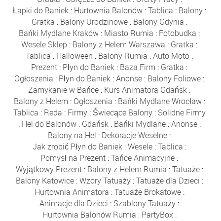
Łapki do Baniek
:
Hurtownia Balonów
:
Tablica
:
Balony
:
Gratka
:
Balony Urodzinowe
:
Balony Gdynia
:
Bańki Mydlane Kraków
:
Miasto Rumia
:
Fotobudka
:
Wesele Sklep
:
Balony z Helem Warszawa
:
Gratka
:
Tablica
:
Halloween
:
Balony Rumia
:
Auto Moto
:
Prezent
:
Płyn do Baniek
:
Baza Firm
:
Gratka
:
Ogłoszenia
:
Płyn do Baniek
:
Anonse
:
Balony Foliowe
:
Zamykanie w Bańce
:
Kurs Animatora Gdańsk
:
Balony z Helem
:
Ogłoszenia
:
Bańki Mydlane Wrocław
:
Tablica
:
Reda
:
Firmy
:
Świecące Balony
:
Solidne Firmy
:
Hel do Balonów
:
Gdańsk
:
Bańki Mydlane
:
Anonse
:
Balony na Hel
:
Dekoracje Weselne
:
Jak zrobić Płyn do Baniek
:
Wesele
:
Tablica
:
Pomysł na Prezent
:
Tańce Animacyjne
:
Wyjątkowy Prezent
:
Balony z Helem Rumia
:
Tatuaże
:
Balony Katowice
:
Wzory Tatuaży
:
Tatuaże dla Dzieci
:
Hurtownia Animatora
:
Tatuaże Brokatowe
:
Animacje dla Dzieci
:
Szablony Tatuaży
:
Hurtownia Balonów Rumia
:
PartyBox
: