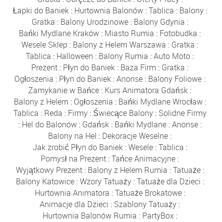
Łapki do Baniek
:
Hurtownia Balonów
:
Tablica
:
Balony
:
Gratka
:
Balony Urodzinowe
:
Balony Gdynia
:
Bańki Mydlane Kraków
:
Miasto Rumia
:
Fotobudka
:
Wesele Sklep
:
Balony z Helem Warszawa
:
Gratka
:
Tablica
:
Halloween
:
Balony Rumia
:
Auto Moto
:
Prezent
:
Płyn do Baniek
:
Baza Firm
:
Gratka
:
Ogłoszenia
:
Płyn do Baniek
:
Anonse
:
Balony Foliowe
:
Zamykanie w Bańce
:
Kurs Animatora Gdańsk
:
Balony z Helem
:
Ogłoszenia
:
Bańki Mydlane Wrocław
:
Tablica
:
Reda
:
Firmy
:
Świecące Balony
:
Solidne Firmy
:
Hel do Balonów
:
Gdańsk
:
Bańki Mydlane
:
Anonse
:
Balony na Hel
:
Dekoracje Weselne
:
Jak zrobić Płyn do Baniek
:
Wesele
:
Tablica
:
Pomysł na Prezent
:
Tańce Animacyjne
:
Wyjątkowy Prezent
:
Balony z Helem Rumia
:
Tatuaże
:
Balony Katowice
:
Wzory Tatuaży
:
Tatuaże dla Dzieci
:
Hurtownia Animatora
:
Tatuaże Brokatowe
:
Animacje dla Dzieci
:
Szablony Tatuaży
:
Hurtownia Balonów Rumia
:
PartyBox
: