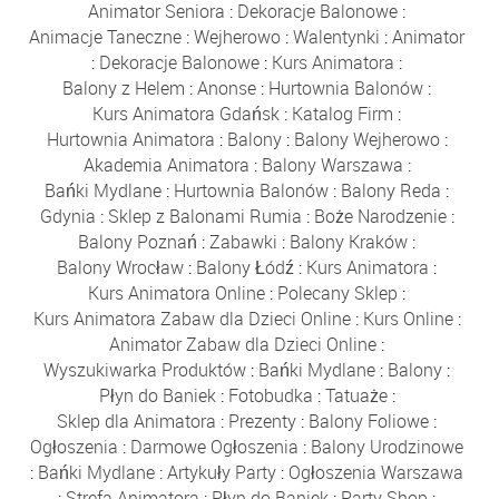
Animator Seniora
:
Dekoracje Balonowe
:
Animacje Taneczne
:
Wejherowo
:
Walentynki
:
Animator
:
Dekoracje Balonowe
:
Kurs Animatora
:
Balony z Helem
:
Anonse
:
Hurtownia Balonów
:
Kurs Animatora Gdańsk
:
Katalog Firm
:
Hurtownia Animatora
:
Balony
:
Balony Wejherowo
:
Akademia Animatora
:
Balony Warszawa
:
Bańki Mydlane
:
Hurtownia Balonów
:
Balony Reda
:
Gdynia
:
Sklep z Balonami Rumia
:
Boże Narodzenie
:
Balony Poznań
:
Zabawki
:
Balony Kraków
:
Balony Wrocław
:
Balony Łódź
:
Kurs Animatora
:
Kurs Animatora Online
:
Polecany Sklep
:
Kurs Animatora Zabaw dla Dzieci Online
:
Kurs Online
:
Animator Zabaw dla Dzieci Online
:
Wyszukiwarka Produktów
:
Bańki Mydlane
:
Balony
:
Płyn do Baniek
:
Fotobudka
:
Tatuaże
:
Sklep dla Animatora
:
Prezenty
:
Balony Foliowe
:
Ogłoszenia
:
Darmowe Ogłoszenia
:
Balony Urodzinowe
:
Bańki Mydlane
:
Artykuły Party
:
Ogłoszenia Warszawa
:
Strefa Animatora
:
Płyn do Baniek
:
Party Shop
: