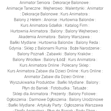
Animator Seniora
:
Dekoracje Balonowe
:
Animacje Taneczne
:
Wejherowo
:
Walentynki
:
Animator
:
Dekoracje Balonowe
:
Kurs Animatora
:
Balony z Helem
:
Anonse
:
Hurtownia Balonów
:
Kurs Animatora Gdańsk
:
Katalog Firm
:
Hurtownia Animatora
:
Balony
:
Balony Wejherowo
:
Akademia Animatora
:
Balony Warszawa
:
Bańki Mydlane
:
Hurtownia Balonów
:
Balony Reda
:
Gdynia
:
Sklep z Balonami Rumia
:
Boże Narodzenie
:
Balony Poznań
:
Zabawki
:
Balony Kraków
:
Balony Wrocław
:
Balony Łódź
:
Kurs Animatora
:
Kurs Animatora Online
:
Polecany Sklep
:
Kurs Animatora Zabaw dla Dzieci Online
:
Kurs Online
:
Animator Zabaw dla Dzieci Online
:
Wyszukiwarka Produktów
:
Bańki Mydlane
:
Balony
:
Płyn do Baniek
:
Fotobudka
:
Tatuaże
:
Sklep dla Animatora
:
Prezenty
:
Balony Foliowe
:
Ogłoszenia
:
Darmowe Ogłoszenia
:
Balony Urodzinowe
:
Bańki Mydlane
:
Artykuły Party
:
Ogłoszenia Warszawa
:
Strefa Animatora
:
Płyn do Baniek
:
Party Shop
: