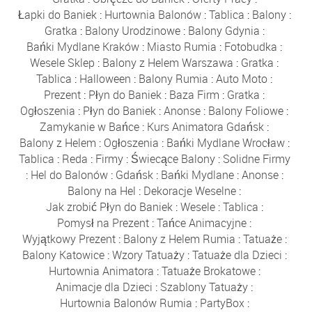
Łapki do Baniek
:
Hurtownia Balonów
:
Tablica
:
Balony
:
Gratka
:
Balony Urodzinowe
:
Balony Gdynia
:
Bańki Mydlane Kraków
:
Miasto Rumia
:
Fotobudka
:
Wesele Sklep
:
Balony z Helem Warszawa
:
Gratka
:
Tablica
:
Halloween
:
Balony Rumia
:
Auto Moto
:
Prezent
:
Płyn do Baniek
:
Baza Firm
:
Gratka
:
Ogłoszenia
:
Płyn do Baniek
:
Anonse
:
Balony Foliowe
:
Zamykanie w Bańce
:
Kurs Animatora Gdańsk
:
Balony z Helem
:
Ogłoszenia
:
Bańki Mydlane Wrocław
:
Tablica
:
Reda
:
Firmy
:
Świecące Balony
:
Solidne Firmy
:
Hel do Balonów
:
Gdańsk
:
Bańki Mydlane
:
Anonse
:
Balony na Hel
:
Dekoracje Weselne
:
Jak zrobić Płyn do Baniek
:
Wesele
:
Tablica
:
Pomysł na Prezent
:
Tańce Animacyjne
:
Wyjątkowy Prezent
:
Balony z Helem Rumia
:
Tatuaże
:
Balony Katowice
:
Wzory Tatuaży
:
Tatuaże dla Dzieci
:
Hurtownia Animatora
:
Tatuaże Brokatowe
:
Animacje dla Dzieci
:
Szablony Tatuaży
:
Hurtownia Balonów Rumia
:
PartyBox
: