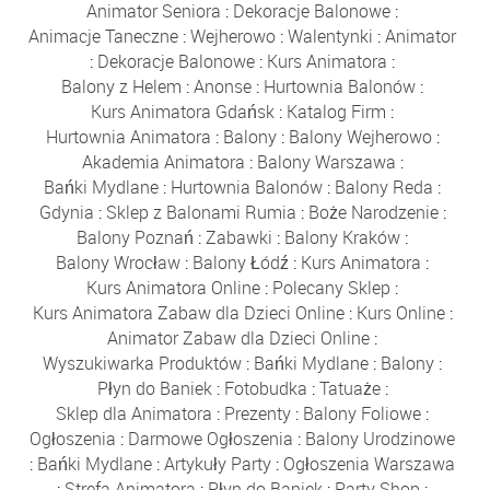
Animator Seniora
:
Dekoracje Balonowe
:
Animacje Taneczne
:
Wejherowo
:
Walentynki
:
Animator
:
Dekoracje Balonowe
:
Kurs Animatora
:
Balony z Helem
:
Anonse
:
Hurtownia Balonów
:
Kurs Animatora Gdańsk
:
Katalog Firm
:
Hurtownia Animatora
:
Balony
:
Balony Wejherowo
:
Akademia Animatora
:
Balony Warszawa
:
Bańki Mydlane
:
Hurtownia Balonów
:
Balony Reda
:
Gdynia
:
Sklep z Balonami Rumia
:
Boże Narodzenie
:
Balony Poznań
:
Zabawki
:
Balony Kraków
:
Balony Wrocław
:
Balony Łódź
:
Kurs Animatora
:
Kurs Animatora Online
:
Polecany Sklep
:
Kurs Animatora Zabaw dla Dzieci Online
:
Kurs Online
:
Animator Zabaw dla Dzieci Online
:
Wyszukiwarka Produktów
:
Bańki Mydlane
:
Balony
:
Płyn do Baniek
:
Fotobudka
:
Tatuaże
:
Sklep dla Animatora
:
Prezenty
:
Balony Foliowe
:
Ogłoszenia
:
Darmowe Ogłoszenia
:
Balony Urodzinowe
:
Bańki Mydlane
:
Artykuły Party
:
Ogłoszenia Warszawa
:
Strefa Animatora
:
Płyn do Baniek
:
Party Shop
: