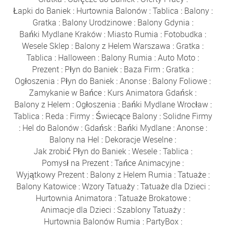
Łapki do Baniek
:
Hurtownia Balonów
:
Tablica
:
Balony
:
Gratka
:
Balony Urodzinowe
:
Balony Gdynia
:
Bańki Mydlane Kraków
:
Miasto Rumia
:
Fotobudka
:
Wesele Sklep
:
Balony z Helem Warszawa
:
Gratka
:
Tablica
:
Halloween
:
Balony Rumia
:
Auto Moto
:
Prezent
:
Płyn do Baniek
:
Baza Firm
:
Gratka
:
Ogłoszenia
:
Płyn do Baniek
:
Anonse
:
Balony Foliowe
:
Zamykanie w Bańce
:
Kurs Animatora Gdańsk
:
Balony z Helem
:
Ogłoszenia
:
Bańki Mydlane Wrocław
:
Tablica
:
Reda
:
Firmy
:
Świecące Balony
:
Solidne Firmy
:
Hel do Balonów
:
Gdańsk
:
Bańki Mydlane
:
Anonse
:
Balony na Hel
:
Dekoracje Weselne
:
Jak zrobić Płyn do Baniek
:
Wesele
:
Tablica
:
Pomysł na Prezent
:
Tańce Animacyjne
:
Wyjątkowy Prezent
:
Balony z Helem Rumia
:
Tatuaże
:
Balony Katowice
:
Wzory Tatuaży
:
Tatuaże dla Dzieci
:
Hurtownia Animatora
:
Tatuaże Brokatowe
:
Animacje dla Dzieci
:
Szablony Tatuaży
:
Hurtownia Balonów Rumia
:
PartyBox
: