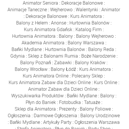
Animator Seniora
:
Dekoracje Balonowe
:
Animacje Taneczne
:
Wejherowo
:
Walentynki
:
Animator
:
Dekoracje Balonowe
:
Kurs Animatora
:
Balony z Helem
:
Anonse
:
Hurtownia Balonów
:
Kurs Animatora Gdańsk
:
Katalog Firm
:
Hurtownia Animatora
:
Balony
:
Balony Wejherowo
:
Akademia Animatora
:
Balony Warszawa
:
Bańki Mydlane
:
Hurtownia Balonów
:
Balony Reda
:
Gdynia
:
Sklep z Balonami Rumia
:
Boże Narodzenie
:
Balony Poznań
:
Zabawki
:
Balony Kraków
:
Balony Wrocław
:
Balony Łódź
:
Kurs Animatora
:
Kurs Animatora Online
:
Polecany Sklep
:
Kurs Animatora Zabaw dla Dzieci Online
:
Kurs Online
:
Animator Zabaw dla Dzieci Online
:
Wyszukiwarka Produktów
:
Bańki Mydlane
:
Balony
:
Płyn do Baniek
:
Fotobudka
:
Tatuaże
:
Sklep dla Animatora
:
Prezenty
:
Balony Foliowe
:
Ogłoszenia
:
Darmowe Ogłoszenia
:
Balony Urodzinowe
:
Bańki Mydlane
:
Artykuły Party
:
Ogłoszenia Warszawa
:
Strefa Animatora
:
Płyn do Baniek
:
Party Shop
: