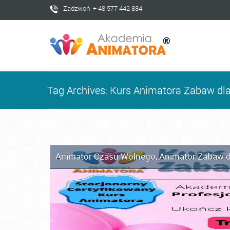
Zadzwoń + 48 577 442 884
Tag Archives: Kurs Animatora Zabaw dla
Animator Czasu Wolnego
,
Animator Zabaw d