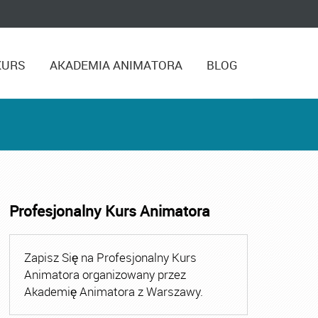
KURS
AKADEMIA ANIMATORA
BLOG
Profesjonalny Kurs Animatora
,
Kurs Animatora Czasu Wolnego Warszawa
,
Kurs Animato
Zapisz Się na Profesjonalny Kurs
Animatora organizowany przez
Akademię Animatora z Warszawy.