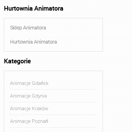
Hurtownia Animatora
Sklep Animatora
Hurtownia Animatora
Kategorie
Animacje Gdańsk
Animacje Gdynia
Animacje Kraków
Animacje Poznań