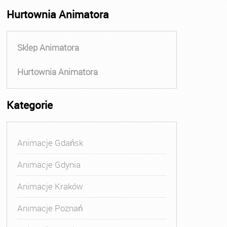
Hurtownia Animatora
Sklep Animatora
Hurtownia Animatora
Kategorie
Animacje Gdańsk
Animacje Gdynia
Animacje Kraków
Animacje Poznań