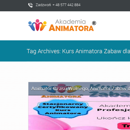
Zadzwoń + 48 577 442 884
Tag Archives: Kurs Animatora Zabaw dla
Animator Czasu Wolnego
,
Animator Zabaw d