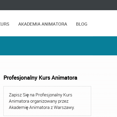
KURS
AKADEMIA ANIMATORA
BLOG
Profesjonalny Kurs Animatora
,
Kurs Animatora Czasu Wolnego Warszawa
,
Kurs Animato
Zapisz Się na Profesjonalny Kurs
Animatora organizowany przez
Akademię Animatora z Warszawy.