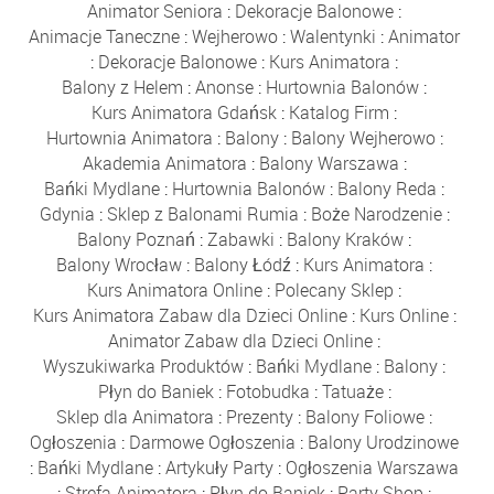
Animator Seniora
:
Dekoracje Balonowe
:
Animacje Taneczne
:
Wejherowo
:
Walentynki
:
Animator
:
Dekoracje Balonowe
:
Kurs Animatora
:
Balony z Helem
:
Anonse
:
Hurtownia Balonów
:
Kurs Animatora Gdańsk
:
Katalog Firm
:
Hurtownia Animatora
:
Balony
:
Balony Wejherowo
:
Akademia Animatora
:
Balony Warszawa
:
Bańki Mydlane
:
Hurtownia Balonów
:
Balony Reda
:
Gdynia
:
Sklep z Balonami Rumia
:
Boże Narodzenie
:
Balony Poznań
:
Zabawki
:
Balony Kraków
:
Balony Wrocław
:
Balony Łódź
:
Kurs Animatora
:
Kurs Animatora Online
:
Polecany Sklep
:
Kurs Animatora Zabaw dla Dzieci Online
:
Kurs Online
:
Animator Zabaw dla Dzieci Online
:
Wyszukiwarka Produktów
:
Bańki Mydlane
:
Balony
:
Płyn do Baniek
:
Fotobudka
:
Tatuaże
:
Sklep dla Animatora
:
Prezenty
:
Balony Foliowe
:
Ogłoszenia
:
Darmowe Ogłoszenia
:
Balony Urodzinowe
:
Bańki Mydlane
:
Artykuły Party
:
Ogłoszenia Warszawa
:
Strefa Animatora
:
Płyn do Baniek
:
Party Shop
: