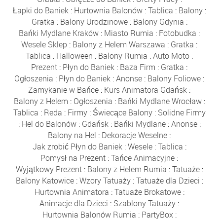
Łapki do Baniek
:
Hurtownia Balonów
:
Tablica
:
Balony
:
Gratka
:
Balony Urodzinowe
:
Balony Gdynia
:
Bańki Mydlane Kraków
:
Miasto Rumia
:
Fotobudka
:
Wesele Sklep
:
Balony z Helem Warszawa
:
Gratka
:
Tablica
:
Halloween
:
Balony Rumia
:
Auto Moto
:
Prezent
:
Płyn do Baniek
:
Baza Firm
:
Gratka
:
Ogłoszenia
:
Płyn do Baniek
:
Anonse
:
Balony Foliowe
:
Zamykanie w Bańce
:
Kurs Animatora Gdańsk
:
Balony z Helem
:
Ogłoszenia
:
Bańki Mydlane Wrocław
:
Tablica
:
Reda
:
Firmy
:
Świecące Balony
:
Solidne Firmy
:
Hel do Balonów
:
Gdańsk
:
Bańki Mydlane
:
Anonse
:
Balony na Hel
:
Dekoracje Weselne
:
Jak zrobić Płyn do Baniek
:
Wesele
:
Tablica
:
Pomysł na Prezent
:
Tańce Animacyjne
:
Wyjątkowy Prezent
:
Balony z Helem Rumia
:
Tatuaże
:
Balony Katowice
:
Wzory Tatuaży
:
Tatuaże dla Dzieci
:
Hurtownia Animatora
:
Tatuaże Brokatowe
:
Animacje dla Dzieci
:
Szablony Tatuaży
:
Hurtownia Balonów Rumia
:
PartyBox
: