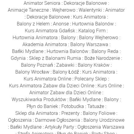
Animator Seniora
:
Dekoracje Balonowe
:
Animacje Taneczne
:
Wejherowo
:
Walentynki
:
Animator
:
Dekoracje Balonowe
:
Kurs Animatora
:
Balony z Helem
:
Anonse
:
Hurtownia Balonów
:
Kurs Animatora Gdańsk
:
Katalog Firm
:
Hurtownia Animatora
:
Balony
:
Balony Wejherowo
:
Akademia Animatora
:
Balony Warszawa
:
Bańki Mydlane
:
Hurtownia Balonów
:
Balony Reda
:
Gdynia
:
Sklep z Balonami Rumia
:
Boże Narodzenie
:
Balony Poznań
:
Zabawki
:
Balony Kraków
:
Balony Wrocław
:
Balony Łódź
:
Kurs Animatora
:
Kurs Animatora Online
:
Polecany Sklep
:
Kurs Animatora Zabaw dla Dzieci Online
:
Kurs Online
:
Animator Zabaw dla Dzieci Online
:
Wyszukiwarka Produktów
:
Bańki Mydlane
:
Balony
:
Płyn do Baniek
:
Fotobudka
:
Tatuaże
:
Sklep dla Animatora
:
Prezenty
:
Balony Foliowe
:
Ogłoszenia
:
Darmowe Ogłoszenia
:
Balony Urodzinowe
:
Bańki Mydlane
:
Artykuły Party
:
Ogłoszenia Warszawa
:
Strefa Animatora
:
Płyn do Baniek
:
Party Shop
: