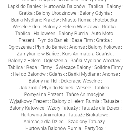
Łapki do Baniek
:
Hurtownia Balonów
:
Tablica
:
Balony
:
Gratka
:
Balony Urodzinowe
:
Balony Gdynia
:
Bańki Mydlane Kraków
:
Miasto Rumia
:
Fotobudka
:
Wesele Sklep
:
Balony z Helem Warszawa
:
Gratka
:
Tablica
:
Halloween
:
Balony Rumia
:
Auto Moto
:
Prezent
:
Płyn do Baniek
:
Baza Firm
:
Gratka
:
Ogłoszenia
:
Płyn do Baniek
:
Anonse
:
Balony Foliowe
:
Zamykanie w Bańce
:
Kurs Animatora Gdańsk
:
Balony z Helem
:
Ogłoszenia
:
Bańki Mydlane Wrocław
:
Tablica
:
Reda
:
Firmy
:
Świecące Balony
:
Solidne Firmy
:
Hel do Balonów
:
Gdańsk
:
Bańki Mydlane
:
Anonse
:
Balony na Hel
:
Dekoracje Weselne
:
Jak zrobić Płyn do Baniek
:
Wesele
:
Tablica
:
Pomysł na Prezent
:
Tańce Animacyjne
:
Wyjątkowy Prezent
:
Balony z Helem Rumia
:
Tatuaże
:
Balony Katowice
:
Wzory Tatuaży
:
Tatuaże dla Dzieci
:
Hurtownia Animatora
:
Tatuaże Brokatowe
:
Animacje dla Dzieci
:
Szablony Tatuaży
:
Hurtownia Balonów Rumia
:
PartyBox
: