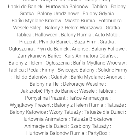
Łapki do Baniek
:
Hurtownia Balonów
:
Tablica
:
Balony
:
Gratka
:
Balony Urodzinowe
:
Balony Gdynia
:
Bańki Mydlane Kraków
:
Miasto Rumia
:
Fotobudka
:
Wesele Sklep
:
Balony z Helem Warszawa
:
Gratka
:
Tablica
:
Halloween
:
Balony Rumia
:
Auto Moto
:
Prezent
:
Płyn do Baniek
:
Baza Firm
:
Gratka
:
Ogłoszenia
:
Płyn do Baniek
:
Anonse
:
Balony Foliowe
:
Zamykanie w Bańce
:
Kurs Animatora Gdańsk
:
Balony z Helem
:
Ogłoszenia
:
Bańki Mydlane Wrocław
:
Tablica
:
Reda
:
Firmy
:
Świecące Balony
:
Solidne Firmy
:
Hel do Balonów
:
Gdańsk
:
Bańki Mydlane
:
Anonse
:
Balony na Hel
:
Dekoracje Weselne
:
Jak zrobić Płyn do Baniek
:
Wesele
:
Tablica
:
Pomysł na Prezent
:
Tańce Animacyjne
:
Wyjątkowy Prezent
:
Balony z Helem Rumia
:
Tatuaże
:
Balony Katowice
:
Wzory Tatuaży
:
Tatuaże dla Dzieci
:
Hurtownia Animatora
:
Tatuaże Brokatowe
:
Animacje dla Dzieci
:
Szablony Tatuaży
:
Hurtownia Balonów Rumia
:
PartyBox
: