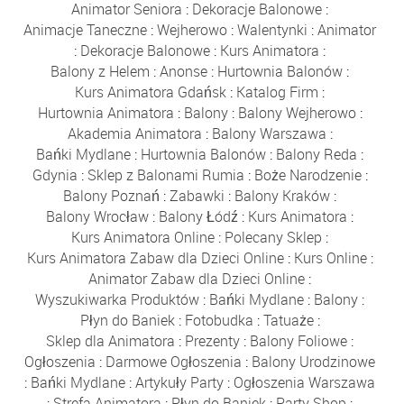
Animator Seniora
:
Dekoracje Balonowe
:
Animacje Taneczne
:
Wejherowo
:
Walentynki
:
Animator
:
Dekoracje Balonowe
:
Kurs Animatora
:
Balony z Helem
:
Anonse
:
Hurtownia Balonów
:
Kurs Animatora Gdańsk
:
Katalog Firm
:
Hurtownia Animatora
:
Balony
:
Balony Wejherowo
:
Akademia Animatora
:
Balony Warszawa
:
Bańki Mydlane
:
Hurtownia Balonów
:
Balony Reda
:
Gdynia
:
Sklep z Balonami Rumia
:
Boże Narodzenie
:
Balony Poznań
:
Zabawki
:
Balony Kraków
:
Balony Wrocław
:
Balony Łódź
:
Kurs Animatora
:
Kurs Animatora Online
:
Polecany Sklep
:
Kurs Animatora Zabaw dla Dzieci Online
:
Kurs Online
:
Animator Zabaw dla Dzieci Online
:
Wyszukiwarka Produktów
:
Bańki Mydlane
:
Balony
:
Płyn do Baniek
:
Fotobudka
:
Tatuaże
:
Sklep dla Animatora
:
Prezenty
:
Balony Foliowe
:
Ogłoszenia
:
Darmowe Ogłoszenia
:
Balony Urodzinowe
:
Bańki Mydlane
:
Artykuły Party
:
Ogłoszenia Warszawa
:
Strefa Animatora
:
Płyn do Baniek
:
Party Shop
: