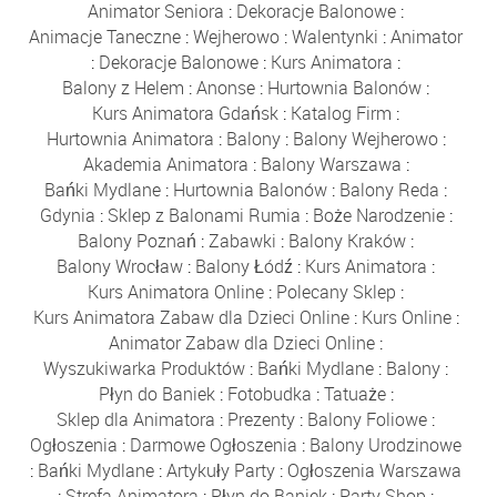
Animator Seniora
:
Dekoracje Balonowe
:
Animacje Taneczne
:
Wejherowo
:
Walentynki
:
Animator
:
Dekoracje Balonowe
:
Kurs Animatora
:
Balony z Helem
:
Anonse
:
Hurtownia Balonów
:
Kurs Animatora Gdańsk
:
Katalog Firm
:
Hurtownia Animatora
:
Balony
:
Balony Wejherowo
:
Akademia Animatora
:
Balony Warszawa
:
Bańki Mydlane
:
Hurtownia Balonów
:
Balony Reda
:
Gdynia
:
Sklep z Balonami Rumia
:
Boże Narodzenie
:
Balony Poznań
:
Zabawki
:
Balony Kraków
:
Balony Wrocław
:
Balony Łódź
:
Kurs Animatora
:
Kurs Animatora Online
:
Polecany Sklep
:
Kurs Animatora Zabaw dla Dzieci Online
:
Kurs Online
:
Animator Zabaw dla Dzieci Online
:
Wyszukiwarka Produktów
:
Bańki Mydlane
:
Balony
:
Płyn do Baniek
:
Fotobudka
:
Tatuaże
:
Sklep dla Animatora
:
Prezenty
:
Balony Foliowe
:
Ogłoszenia
:
Darmowe Ogłoszenia
:
Balony Urodzinowe
:
Bańki Mydlane
:
Artykuły Party
:
Ogłoszenia Warszawa
:
Strefa Animatora
:
Płyn do Baniek
:
Party Shop
: