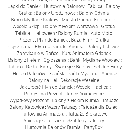
Łapki do Baniek
:
Hurtownia Balonów
:
Tablica
:
Balony
:
Gratka
:
Balony Urodzinowe
:
Balony Gdynia
:
Bańki Mydlane Kraków
:
Miasto Rumia
:
Fotobudka
:
Wesele Sklep
:
Balony z Helem Warszawa
:
Gratka
:
Tablica
:
Halloween
:
Balony Rumia
:
Auto Moto
:
Prezent
:
Płyn do Baniek
:
Baza Firm
:
Gratka
:
Ogłoszenia
:
Płyn do Baniek
:
Anonse
:
Balony Foliowe
:
Zamykanie w Bańce
:
Kurs Animatora Gdańsk
:
Balony z Helem
:
Ogłoszenia
:
Bańki Mydlane Wrocław
:
Tablica
:
Reda
:
Firmy
:
Świecące Balony
:
Solidne Firmy
:
Hel do Balonów
:
Gdańsk
:
Bańki Mydlane
:
Anonse
:
Balony na Hel
:
Dekoracje Weselne
:
Jak zrobić Płyn do Baniek
:
Wesele
:
Tablica
:
Pomysł na Prezent
:
Tańce Animacyjne
:
Wyjątkowy Prezent
:
Balony z Helem Rumia
:
Tatuaże
:
Balony Katowice
:
Wzory Tatuaży
:
Tatuaże dla Dzieci
:
Hurtownia Animatora
:
Tatuaże Brokatowe
:
Animacje dla Dzieci
:
Szablony Tatuaży
:
Hurtownia Balonów Rumia
:
PartyBox
: