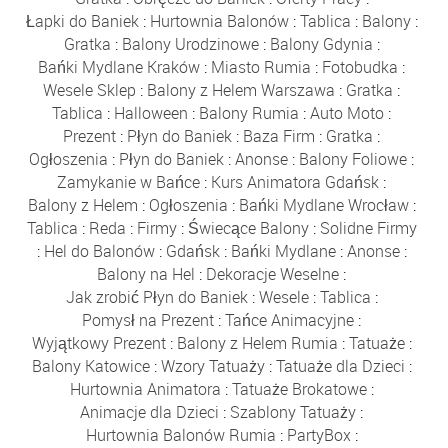
Łapki do Baniek
:
Hurtownia Balonów
:
Tablica
:
Balony
:
Gratka
:
Balony Urodzinowe
:
Balony Gdynia
:
Bańki Mydlane Kraków
:
Miasto Rumia
:
Fotobudka
:
Wesele Sklep
:
Balony z Helem Warszawa
:
Gratka
:
Tablica
:
Halloween
:
Balony Rumia
:
Auto Moto
:
Prezent
:
Płyn do Baniek
:
Baza Firm
:
Gratka
:
Ogłoszenia
:
Płyn do Baniek
:
Anonse
:
Balony Foliowe
:
Zamykanie w Bańce
:
Kurs Animatora Gdańsk
:
Balony z Helem
:
Ogłoszenia
:
Bańki Mydlane Wrocław
:
Tablica
:
Reda
:
Firmy
:
Świecące Balony
:
Solidne Firmy
:
Hel do Balonów
:
Gdańsk
:
Bańki Mydlane
:
Anonse
:
Balony na Hel
:
Dekoracje Weselne
:
Jak zrobić Płyn do Baniek
:
Wesele
:
Tablica
:
Pomysł na Prezent
:
Tańce Animacyjne
:
Wyjątkowy Prezent
:
Balony z Helem Rumia
:
Tatuaże
:
Balony Katowice
:
Wzory Tatuaży
:
Tatuaże dla Dzieci
:
Hurtownia Animatora
:
Tatuaże Brokatowe
:
Animacje dla Dzieci
:
Szablony Tatuaży
:
Hurtownia Balonów Rumia
:
PartyBox
: