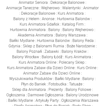
Animator Seniora
:
Dekoracje Balonowe
:
Animacje Taneczne
:
Wejherowo
:
Walentynki
:
Animator
:
Dekoracje Balonowe
:
Kurs Animatora
:
Balony z Helem
:
Anonse
:
Hurtownia Balonów
:
Kurs Animatora Gdańsk
:
Katalog Firm
:
Hurtownia Animatora
:
Balony
:
Balony Wejherowo
:
Akademia Animatora
:
Balony Warszawa
:
Bańki Mydlane
:
Hurtownia Balonów
:
Balony Reda
:
Gdynia
:
Sklep z Balonami Rumia
:
Boże Narodzenie
:
Balony Poznań
:
Zabawki
:
Balony Kraków
:
Balony Wrocław
:
Balony Łódź
:
Kurs Animatora
:
Kurs Animatora Online
:
Polecany Sklep
:
Kurs Animatora Zabaw dla Dzieci Online
:
Kurs Online
:
Animator Zabaw dla Dzieci Online
:
Wyszukiwarka Produktów
:
Bańki Mydlane
:
Balony
:
Płyn do Baniek
:
Fotobudka
:
Tatuaże
:
Sklep dla Animatora
:
Prezenty
:
Balony Foliowe
:
Ogłoszenia
:
Darmowe Ogłoszenia
:
Balony Urodzinowe
:
Bańki Mydlane
:
Artykuły Party
:
Ogłoszenia Warszawa
:
Strefa Animatora
:
Płyn do Baniek
:
Party Shop
: