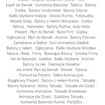
Łapki do Baniek
:
Hurtownia Balonów
:
Tablica
:
Balony
:
Gratka
:
Balony Urodzinowe
:
Balony Gdynia
:
Bańki Mydlane Kraków
:
Miasto Rumia
:
Fotobudka
:
Wesele Sklep
:
Balony z Helem Warszawa
:
Gratka
:
Tablica
:
Halloween
:
Balony Rumia
:
Auto Moto
:
Prezent
:
Płyn do Baniek
:
Baza Firm
:
Gratka
:
Ogłoszenia
:
Płyn do Baniek
:
Anonse
:
Balony Foliowe
:
Zamykanie w Bańce
:
Kurs Animatora Gdańsk
:
Balony z Helem
:
Ogłoszenia
:
Bańki Mydlane Wrocław
:
Tablica
:
Reda
:
Firmy
:
Świecące Balony
:
Solidne Firmy
:
Hel do Balonów
:
Gdańsk
:
Bańki Mydlane
:
Anonse
:
Balony na Hel
:
Dekoracje Weselne
:
Jak zrobić Płyn do Baniek
:
Wesele
:
Tablica
:
Pomysł na Prezent
:
Tańce Animacyjne
:
Wyjątkowy Prezent
:
Balony z Helem Rumia
:
Tatuaże
:
Balony Katowice
:
Wzory Tatuaży
:
Tatuaże dla Dzieci
:
Hurtownia Animatora
:
Tatuaże Brokatowe
:
Animacje dla Dzieci
:
Szablony Tatuaży
:
Hurtownia Balonów Rumia
:
PartyBox
: