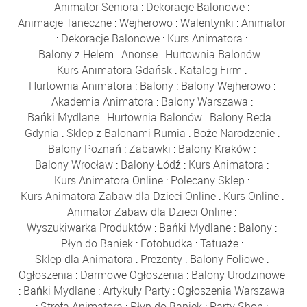
Animator Seniora
:
Dekoracje Balonowe
:
Animacje Taneczne
:
Wejherowo
:
Walentynki
:
Animator
:
Dekoracje Balonowe
:
Kurs Animatora
:
Balony z Helem
:
Anonse
:
Hurtownia Balonów
:
Kurs Animatora Gdańsk
:
Katalog Firm
:
Hurtownia Animatora
:
Balony
:
Balony Wejherowo
:
Akademia Animatora
:
Balony Warszawa
:
Bańki Mydlane
:
Hurtownia Balonów
:
Balony Reda
:
Gdynia
:
Sklep z Balonami Rumia
:
Boże Narodzenie
:
Balony Poznań
:
Zabawki
:
Balony Kraków
:
Balony Wrocław
:
Balony Łódź
:
Kurs Animatora
:
Kurs Animatora Online
:
Polecany Sklep
:
Kurs Animatora Zabaw dla Dzieci Online
:
Kurs Online
:
Animator Zabaw dla Dzieci Online
:
Wyszukiwarka Produktów
:
Bańki Mydlane
:
Balony
:
Płyn do Baniek
:
Fotobudka
:
Tatuaże
:
Sklep dla Animatora
:
Prezenty
:
Balony Foliowe
:
Ogłoszenia
:
Darmowe Ogłoszenia
:
Balony Urodzinowe
:
Bańki Mydlane
:
Artykuły Party
:
Ogłoszenia Warszawa
:
Strefa Animatora
:
Płyn do Baniek
:
Party Shop
: