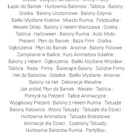
Łapki do Baniek
:
Hurtownia Balonów
:
Tablica
:
Balony
:
Gratka
:
Balony Urodzinowe
:
Balony Gdynia
:
Bańki Mydlane Kraków
:
Miasto Rumia
:
Fotobudka
:
Wesele Sklep
:
Balony z Helem Warszawa
:
Gratka
:
Tablica
:
Halloween
:
Balony Rumia
:
Auto Moto
:
Prezent
:
Płyn do Baniek
:
Baza Firm
:
Gratka
:
Ogłoszenia
:
Płyn do Baniek
:
Anonse
:
Balony Foliowe
:
Zamykanie w Bańce
:
Kurs Animatora Gdańsk
:
Balony z Helem
:
Ogłoszenia
:
Bańki Mydlane Wrocław
:
Tablica
:
Reda
:
Firmy
:
Świecące Balony
:
Solidne Firmy
:
Hel do Balonów
:
Gdańsk
:
Bańki Mydlane
:
Anonse
:
Balony na Hel
:
Dekoracje Weselne
:
Jak zrobić Płyn do Baniek
:
Wesele
:
Tablica
:
Pomysł na Prezent
:
Tańce Animacyjne
:
Wyjątkowy Prezent
:
Balony z Helem Rumia
:
Tatuaże
:
Balony Katowice
:
Wzory Tatuaży
:
Tatuaże dla Dzieci
:
Hurtownia Animatora
:
Tatuaże Brokatowe
:
Animacje dla Dzieci
:
Szablony Tatuaży
:
Hurtownia Balonów Rumia
:
PartyBox
: