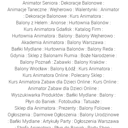
Animator Seniora
:
Dekoracje Balonowe
:
Animacje Taneczne
:
Wejherowo
:
Walentynki
:
Animator
:
Dekoracje Balonowe
:
Kurs Animatora
:
Balony z Helem
:
Anonse
:
Hurtownia Balonów
:
Kurs Animatora Gdańsk
:
Katalog Firm
:
Hurtownia Animatora
:
Balony
:
Balony Wejherowo
:
Akademia Animatora
:
Balony Warszawa
:
Bańki Mydlane
:
Hurtownia Balonów
:
Balony Reda
:
Gdynia
:
Sklep z Balonami Rumia
:
Boże Narodzenie
:
Balony Poznań
:
Zabawki
:
Balony Kraków
:
Balony Wrocław
:
Balony Łódź
:
Kurs Animatora
:
Kurs Animatora Online
:
Polecany Sklep
:
Kurs Animatora Zabaw dla Dzieci Online
:
Kurs Online
:
Animator Zabaw dla Dzieci Online
:
Wyszukiwarka Produktów
:
Bańki Mydlane
:
Balony
:
Płyn do Baniek
:
Fotobudka
:
Tatuaże
:
Sklep dla Animatora
:
Prezenty
:
Balony Foliowe
:
Ogłoszenia
:
Darmowe Ogłoszenia
:
Balony Urodzinowe
:
Bańki Mydlane
:
Artykuły Party
:
Ogłoszenia Warszawa
:
Strefa Animatora
:
Płyn do Baniek
:
Party Shop
: