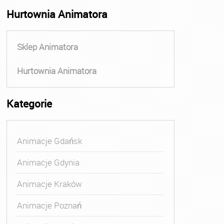
Hurtownia Animatora
Sklep Animatora
Hurtownia Animatora
Kategorie
Animacje Gdańsk
Animacje Gdynia
Animacje Kraków
Animacje Poznań