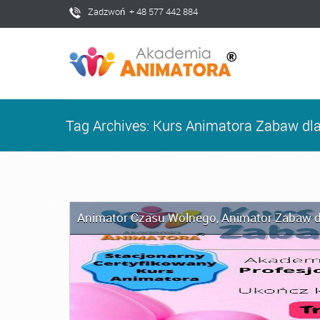
Zadzwoń + 48 577 442 884
Tag Archives: Kurs Animatora Zabaw dla
Animator Czasu Wolnego
,
Animator Zabaw d