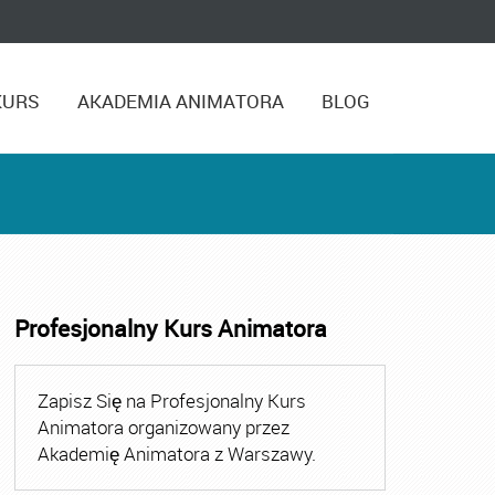
KURS
AKADEMIA ANIMATORA
BLOG
Profesjonalny Kurs Animatora
,
Kurs Animatora Czasu Wolnego Warszawa
,
Kurs Animato
Zapisz Się na Profesjonalny Kurs
Animatora organizowany przez
Akademię Animatora z Warszawy.