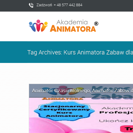
Zadzwoń + 48 577 442 884
Tag Archives: Kurs Animatora Zabaw dla
Animator Czasu Wolnego
,
Animator Zabaw d