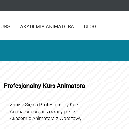
KURS
AKADEMIA ANIMATORA
BLOG
Profesjonalny Kurs Animatora
,
Kurs Animatora Czasu Wolnego Warszawa
,
Kurs Animato
Zapisz Się na Profesjonalny Kurs
Animatora organizowany przez
Akademię Animatora z Warszawy.