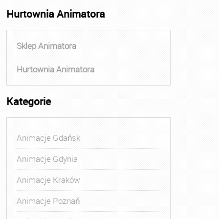
Hurtownia Animatora
Sklep Animatora
Hurtownia Animatora
Kategorie
Animacje Gdańsk
Animacje Gdynia
Animacje Kraków
Animacje Poznań