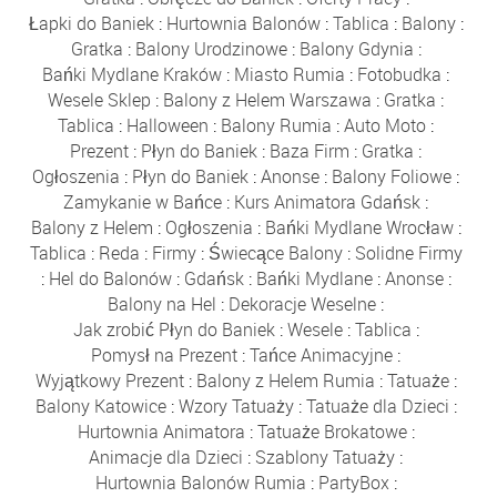
Łapki do Baniek
:
Hurtownia Balonów
:
Tablica
:
Balony
:
Gratka
:
Balony Urodzinowe
:
Balony Gdynia
:
Bańki Mydlane Kraków
:
Miasto Rumia
:
Fotobudka
:
Wesele Sklep
:
Balony z Helem Warszawa
:
Gratka
:
Tablica
:
Halloween
:
Balony Rumia
:
Auto Moto
:
Prezent
:
Płyn do Baniek
:
Baza Firm
:
Gratka
:
Ogłoszenia
:
Płyn do Baniek
:
Anonse
:
Balony Foliowe
:
Zamykanie w Bańce
:
Kurs Animatora Gdańsk
:
Balony z Helem
:
Ogłoszenia
:
Bańki Mydlane Wrocław
:
Tablica
:
Reda
:
Firmy
:
Świecące Balony
:
Solidne Firmy
:
Hel do Balonów
:
Gdańsk
:
Bańki Mydlane
:
Anonse
:
Balony na Hel
:
Dekoracje Weselne
:
Jak zrobić Płyn do Baniek
:
Wesele
:
Tablica
:
Pomysł na Prezent
:
Tańce Animacyjne
:
Wyjątkowy Prezent
:
Balony z Helem Rumia
:
Tatuaże
:
Balony Katowice
:
Wzory Tatuaży
:
Tatuaże dla Dzieci
:
Hurtownia Animatora
:
Tatuaże Brokatowe
:
Animacje dla Dzieci
:
Szablony Tatuaży
:
Hurtownia Balonów Rumia
:
PartyBox
: