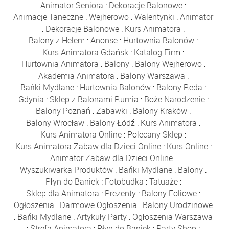
Animator Seniora
:
Dekoracje Balonowe
:
Animacje Taneczne
:
Wejherowo
:
Walentynki
:
Animator
:
Dekoracje Balonowe
:
Kurs Animatora
:
Balony z Helem
:
Anonse
:
Hurtownia Balonów
:
Kurs Animatora Gdańsk
:
Katalog Firm
:
Hurtownia Animatora
:
Balony
:
Balony Wejherowo
:
Akademia Animatora
:
Balony Warszawa
:
Bańki Mydlane
:
Hurtownia Balonów
:
Balony Reda
:
Gdynia
:
Sklep z Balonami Rumia
:
Boże Narodzenie
:
Balony Poznań
:
Zabawki
:
Balony Kraków
:
Balony Wrocław
:
Balony Łódź
:
Kurs Animatora
:
Kurs Animatora Online
:
Polecany Sklep
:
Kurs Animatora Zabaw dla Dzieci Online
:
Kurs Online
:
Animator Zabaw dla Dzieci Online
:
Wyszukiwarka Produktów
:
Bańki Mydlane
:
Balony
:
Płyn do Baniek
:
Fotobudka
:
Tatuaże
:
Sklep dla Animatora
:
Prezenty
:
Balony Foliowe
:
Ogłoszenia
:
Darmowe Ogłoszenia
:
Balony Urodzinowe
:
Bańki Mydlane
:
Artykuły Party
:
Ogłoszenia Warszawa
:
Strefa Animatora
:
Płyn do Baniek
:
Party Shop
: