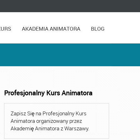
KURS
AKADEMIA ANIMATORA
BLOG
Profesjonalny Kurs Animatora
,
Kurs Animatora Czasu Wolnego Warszawa
,
Kurs Animato
Zapisz Się na Profesjonalny Kurs
Animatora organizowany przez
Akademię Animatora z Warszawy.