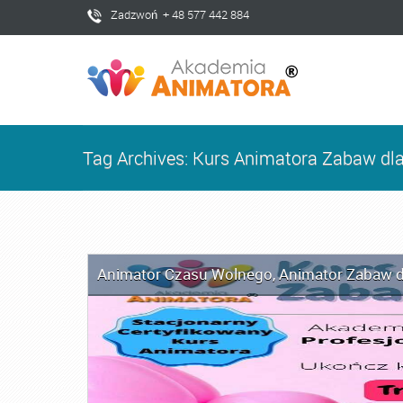
Zadzwoń + 48 577 442 884
Tag Archives: Kurs Animatora Zabaw dla
Animator Czasu Wolnego
,
Animator Zabaw d