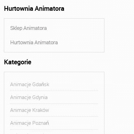
Hurtownia Animatora
Sklep Animatora
Hurtownia Animatora
Kategorie
Animacje Gdańsk
Animacje Gdynia
Animacje Kraków
Animacje Poznań