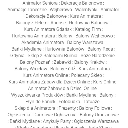
Animator Seniora
:
Dekoracje Balonowe
:
Animacje Taneczne
:
Wejherowo
:
Walentynki
:
Animator
:
Dekoracje Balonowe
:
Kurs Animatora
:
Balony z Helem
:
Anonse
:
Hurtownia Balonów
:
Kurs Animatora Gdańsk
:
Katalog Firm
:
Hurtownia Animatora
:
Balony
:
Balony Wejherowo
:
Akademia Animatora
:
Balony Warszawa
:
Bańki Mydlane
:
Hurtownia Balonów
:
Balony Reda
:
Gdynia
:
Sklep z Balonami Rumia
:
Boże Narodzenie
:
Balony Poznań
:
Zabawki
:
Balony Kraków
:
Balony Wrocław
:
Balony Łódź
:
Kurs Animatora
:
Kurs Animatora Online
:
Polecany Sklep
:
Kurs Animatora Zabaw dla Dzieci Online
:
Kurs Online
:
Animator Zabaw dla Dzieci Online
:
Wyszukiwarka Produktów
:
Bańki Mydlane
:
Balony
:
Płyn do Baniek
:
Fotobudka
:
Tatuaże
:
Sklep dla Animatora
:
Prezenty
:
Balony Foliowe
:
Ogłoszenia
:
Darmowe Ogłoszenia
:
Balony Urodzinowe
:
Bańki Mydlane
:
Artykuły Party
:
Ogłoszenia Warszawa
:
Strefa Animatora
:
Płyn do Baniek
:
Party Shop
: