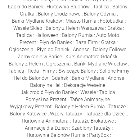
Łapki do Baniek
:
Hurtownia Balonów
:
Tablica
:
Balony
:
Gratka
:
Balony Urodzinowe
:
Balony Gdynia
:
Bańki Mydlane Kraków
:
Miasto Rumia
:
Fotobudka
:
Wesele Sklep
:
Balony z Helem Warszawa
:
Gratka
:
Tablica
:
Halloween
:
Balony Rumia
:
Auto Moto
:
Prezent
:
Płyn do Baniek
:
Baza Firm
:
Gratka
:
Ogłoszenia
:
Płyn do Baniek
:
Anonse
:
Balony Foliowe
:
Zamykanie w Bańce
:
Kurs Animatora Gdańsk
:
Balony z Helem
:
Ogłoszenia
:
Bańki Mydlane Wrocław
:
Tablica
:
Reda
:
Firmy
:
Świecące Balony
:
Solidne Firmy
:
Hel do Balonów
:
Gdańsk
:
Bańki Mydlane
:
Anonse
:
Balony na Hel
:
Dekoracje Weselne
:
Jak zrobić Płyn do Baniek
:
Wesele
:
Tablica
:
Pomysł na Prezent
:
Tańce Animacyjne
:
Wyjątkowy Prezent
:
Balony z Helem Rumia
:
Tatuaże
:
Balony Katowice
:
Wzory Tatuaży
:
Tatuaże dla Dzieci
:
Hurtownia Animatora
:
Tatuaże Brokatowe
:
Animacje dla Dzieci
:
Szablony Tatuaży
:
Hurtownia Balonów Rumia
:
PartyBox
: