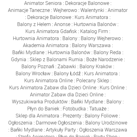
Animator Seniora
:
Dekoracje Balonowe
:
Animacje Taneczne
:
Wejherowo
:
Walentynki
:
Animator
:
Dekoracje Balonowe
:
Kurs Animatora
:
Balony z Helem
:
Anonse
:
Hurtownia Balonów
:
Kurs Animatora Gdańsk
:
Katalog Firm
:
Hurtownia Animatora
:
Balony
:
Balony Wejherowo
:
Akademia Animatora
:
Balony Warszawa
:
Bańki Mydlane
:
Hurtownia Balonów
:
Balony Reda
:
Gdynia
:
Sklep z Balonami Rumia
:
Boże Narodzenie
:
Balony Poznań
:
Zabawki
:
Balony Kraków
:
Balony Wrocław
:
Balony Łódź
:
Kurs Animatora
:
Kurs Animatora Online
:
Polecany Sklep
:
Kurs Animatora Zabaw dla Dzieci Online
:
Kurs Online
:
Animator Zabaw dla Dzieci Online
:
Wyszukiwarka Produktów
:
Bańki Mydlane
:
Balony
:
Płyn do Baniek
:
Fotobudka
:
Tatuaże
:
Sklep dla Animatora
:
Prezenty
:
Balony Foliowe
:
Ogłoszenia
:
Darmowe Ogłoszenia
:
Balony Urodzinowe
:
Bańki Mydlane
:
Artykuły Party
:
Ogłoszenia Warszawa
:
Strefa Animatora
:
Płyn do Baniek
:
Party Shop
: