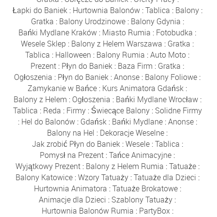
Łapki do Baniek
:
Hurtownia Balonów
:
Tablica
:
Balony
:
Gratka
:
Balony Urodzinowe
:
Balony Gdynia
:
Bańki Mydlane Kraków
:
Miasto Rumia
:
Fotobudka
:
Wesele Sklep
:
Balony z Helem Warszawa
:
Gratka
:
Tablica
:
Halloween
:
Balony Rumia
:
Auto Moto
:
Prezent
:
Płyn do Baniek
:
Baza Firm
:
Gratka
:
Ogłoszenia
:
Płyn do Baniek
:
Anonse
:
Balony Foliowe
:
Zamykanie w Bańce
:
Kurs Animatora Gdańsk
:
Balony z Helem
:
Ogłoszenia
:
Bańki Mydlane Wrocław
:
Tablica
:
Reda
:
Firmy
:
Świecące Balony
:
Solidne Firmy
:
Hel do Balonów
:
Gdańsk
:
Bańki Mydlane
:
Anonse
:
Balony na Hel
:
Dekoracje Weselne
:
Jak zrobić Płyn do Baniek
:
Wesele
:
Tablica
:
Pomysł na Prezent
:
Tańce Animacyjne
:
Wyjątkowy Prezent
:
Balony z Helem Rumia
:
Tatuaże
:
Balony Katowice
:
Wzory Tatuaży
:
Tatuaże dla Dzieci
:
Hurtownia Animatora
:
Tatuaże Brokatowe
:
Animacje dla Dzieci
:
Szablony Tatuaży
:
Hurtownia Balonów Rumia
:
PartyBox
: