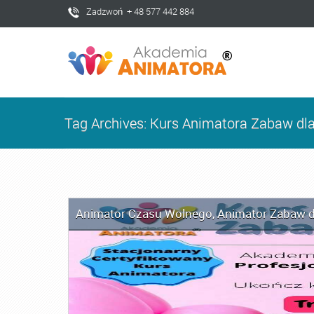
Zadzwoń + 48 577 442 884
Tag Archives: Kurs Animatora Zabaw dl
Animator Czasu Wolnego
,
Animator Zabaw d