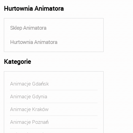
Hurtownia Animatora
Sklep Animatora
Hurtownia Animatora
Kategorie
Animacje Gdańsk
Animacje Gdynia
Animacje Kraków
Animacje Poznań