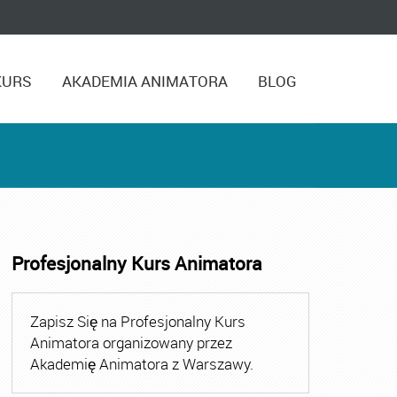
KURS
AKADEMIA ANIMATORA
BLOG
Profesjonalny Kurs Animatora
,
Kurs Animatora Czasu Wolnego Warszawa
,
Kurs Animato
Zapisz Się na Profesjonalny Kurs
Animatora organizowany przez
Akademię Animatora z Warszawy.