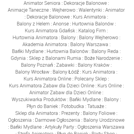
Animator Seniora
:
Dekoracje Balonowe
:
Animacje Taneczne
:
Wejherowo
:
Walentynki
:
Animator
:
Dekoracje Balonowe
:
Kurs Animatora
:
Balony z Helem
:
Anonse
:
Hurtownia Balonów
:
Kurs Animatora Gdańsk
:
Katalog Firm
:
Hurtownia Animatora
:
Balony
:
Balony Wejherowo
:
Akademia Animatora
:
Balony Warszawa
:
Bańki Mydlane
:
Hurtownia Balonów
:
Balony Reda
:
Gdynia
:
Sklep z Balonami Rumia
:
Boże Narodzenie
:
Balony Poznań
:
Zabawki
:
Balony Kraków
:
Balony Wrocław
:
Balony Łódź
:
Kurs Animatora
:
Kurs Animatora Online
:
Polecany Sklep
:
Kurs Animatora Zabaw dla Dzieci Online
:
Kurs Online
:
Animator Zabaw dla Dzieci Online
:
Wyszukiwarka Produktów
:
Bańki Mydlane
:
Balony
:
Płyn do Baniek
:
Fotobudka
:
Tatuaże
:
Sklep dla Animatora
:
Prezenty
:
Balony Foliowe
:
Ogłoszenia
:
Darmowe Ogłoszenia
:
Balony Urodzinowe
:
Bańki Mydlane
:
Artykuły Party
:
Ogłoszenia Warszawa
:
Strefa Animatora
:
Płyn do Baniek
:
Party Shop
: