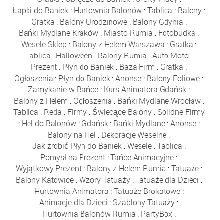
Łapki do Baniek
:
Hurtownia Balonów
:
Tablica
:
Balony
:
Gratka
:
Balony Urodzinowe
:
Balony Gdynia
:
Bańki Mydlane Kraków
:
Miasto Rumia
:
Fotobudka
:
Wesele Sklep
:
Balony z Helem Warszawa
:
Gratka
:
Tablica
:
Halloween
:
Balony Rumia
:
Auto Moto
:
Prezent
:
Płyn do Baniek
:
Baza Firm
:
Gratka
:
Ogłoszenia
:
Płyn do Baniek
:
Anonse
:
Balony Foliowe
:
Zamykanie w Bańce
:
Kurs Animatora Gdańsk
:
Balony z Helem
:
Ogłoszenia
:
Bańki Mydlane Wrocław
:
Tablica
:
Reda
:
Firmy
:
Świecące Balony
:
Solidne Firmy
:
Hel do Balonów
:
Gdańsk
:
Bańki Mydlane
:
Anonse
:
Balony na Hel
:
Dekoracje Weselne
:
Jak zrobić Płyn do Baniek
:
Wesele
:
Tablica
:
Pomysł na Prezent
:
Tańce Animacyjne
:
Wyjątkowy Prezent
:
Balony z Helem Rumia
:
Tatuaże
:
Balony Katowice
:
Wzory Tatuaży
:
Tatuaże dla Dzieci
:
Hurtownia Animatora
:
Tatuaże Brokatowe
:
Animacje dla Dzieci
:
Szablony Tatuaży
:
Hurtownia Balonów Rumia
:
PartyBox
: