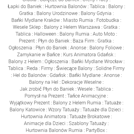
Łapki do Baniek
:
Hurtownia Balonów
:
Tablica
:
Balony
:
Gratka
:
Balony Urodzinowe
:
Balony Gdynia
:
Bańki Mydlane Kraków
:
Miasto Rumia
:
Fotobudka
:
Wesele Sklep
:
Balony z Helem Warszawa
:
Gratka
:
Tablica
:
Halloween
:
Balony Rumia
:
Auto Moto
:
Prezent
:
Płyn do Baniek
:
Baza Firm
:
Gratka
:
Ogłoszenia
:
Płyn do Baniek
:
Anonse
:
Balony Foliowe
:
Zamykanie w Bańce
:
Kurs Animatora Gdańsk
:
Balony z Helem
:
Ogłoszenia
:
Bańki Mydlane Wrocław
:
Tablica
:
Reda
:
Firmy
:
Świecące Balony
:
Solidne Firmy
:
Hel do Balonów
:
Gdańsk
:
Bańki Mydlane
:
Anonse
:
Balony na Hel
:
Dekoracje Weselne
:
Jak zrobić Płyn do Baniek
:
Wesele
:
Tablica
:
Pomysł na Prezent
:
Tańce Animacyjne
:
Wyjątkowy Prezent
:
Balony z Helem Rumia
:
Tatuaże
:
Balony Katowice
:
Wzory Tatuaży
:
Tatuaże dla Dzieci
:
Hurtownia Animatora
:
Tatuaże Brokatowe
:
Animacje dla Dzieci
:
Szablony Tatuaży
:
Hurtownia Balonów Rumia
:
PartyBox
: