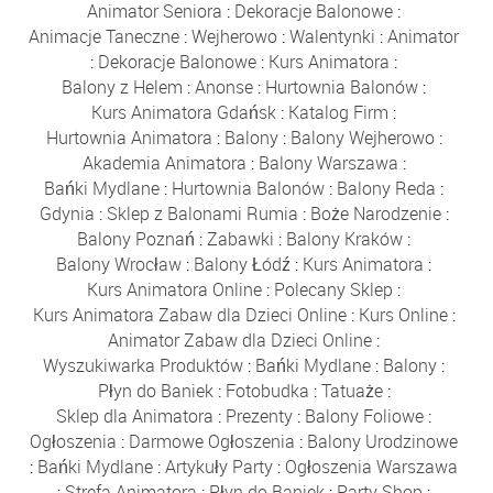
Animator Seniora
:
Dekoracje Balonowe
:
Animacje Taneczne
:
Wejherowo
:
Walentynki
:
Animator
:
Dekoracje Balonowe
:
Kurs Animatora
:
Balony z Helem
:
Anonse
:
Hurtownia Balonów
:
Kurs Animatora Gdańsk
:
Katalog Firm
:
Hurtownia Animatora
:
Balony
:
Balony Wejherowo
:
Akademia Animatora
:
Balony Warszawa
:
Bańki Mydlane
:
Hurtownia Balonów
:
Balony Reda
:
Gdynia
:
Sklep z Balonami Rumia
:
Boże Narodzenie
:
Balony Poznań
:
Zabawki
:
Balony Kraków
:
Balony Wrocław
:
Balony Łódź
:
Kurs Animatora
:
Kurs Animatora Online
:
Polecany Sklep
:
Kurs Animatora Zabaw dla Dzieci Online
:
Kurs Online
:
Animator Zabaw dla Dzieci Online
:
Wyszukiwarka Produktów
:
Bańki Mydlane
:
Balony
:
Płyn do Baniek
:
Fotobudka
:
Tatuaże
:
Sklep dla Animatora
:
Prezenty
:
Balony Foliowe
:
Ogłoszenia
:
Darmowe Ogłoszenia
:
Balony Urodzinowe
:
Bańki Mydlane
:
Artykuły Party
:
Ogłoszenia Warszawa
:
Strefa Animatora
:
Płyn do Baniek
:
Party Shop
: