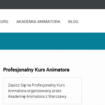
KURS
AKADEMIA ANIMATORA
BLOG
Profesjonalny Kurs Animatora
,
Kurs Animatora Czasu Wolnego Warszawa
,
Kurs Animato
Zapisz Się na Profesjonalny Kurs
Animatora organizowany przez
Akademię Animatora z Warszawy.