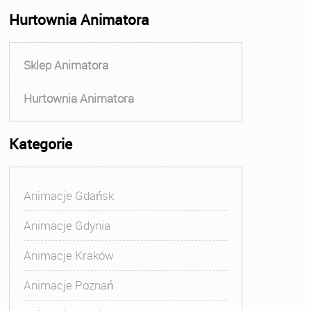
Hurtownia Animatora
Sklep Animatora
Hurtownia Animatora
Kategorie
Animacje Gdańsk
Animacje Gdynia
Animacje Kraków
Animacje Poznań