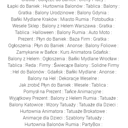
Łapki do Baniek
:
Hurtownia Balonów
:
Tablica
:
Balony
:
Gratka
:
Balony Urodzinowe
:
Balony Gdynia
:
Bańki Mydlane Kraków
:
Miasto Rumia
:
Fotobudka
:
Wesele Sklep
:
Balony z Helem Warszawa
:
Gratka
:
Tablica
:
Halloween
:
Balony Rumia
:
Auto Moto
:
Prezent
:
Płyn do Baniek
:
Baza Firm
:
Gratka
:
Ogłoszenia
:
Płyn do Baniek
:
Anonse
:
Balony Foliowe
:
Zamykanie w Bańce
:
Kurs Animatora Gdańsk
:
Balony z Helem
:
Ogłoszenia
:
Bańki Mydlane Wrocław
:
Tablica
:
Reda
:
Firmy
:
Świecące Balony
:
Solidne Firmy
:
Hel do Balonów
:
Gdańsk
:
Bańki Mydlane
:
Anonse
:
Balony na Hel
:
Dekoracje Weselne
:
Jak zrobić Płyn do Baniek
:
Wesele
:
Tablica
:
Pomysł na Prezent
:
Tańce Animacyjne
:
Wyjątkowy Prezent
:
Balony z Helem Rumia
:
Tatuaże
:
Balony Katowice
:
Wzory Tatuaży
:
Tatuaże dla Dzieci
:
Hurtownia Animatora
:
Tatuaże Brokatowe
:
Animacje dla Dzieci
:
Szablony Tatuaży
:
Hurtownia Balonów Rumia
:
PartyBox
: