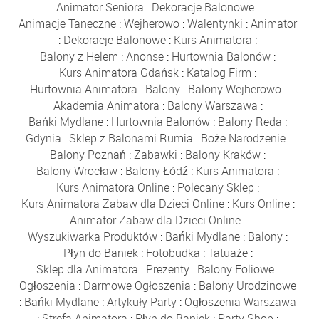
Animator Seniora
:
Dekoracje Balonowe
:
Animacje Taneczne
:
Wejherowo
:
Walentynki
:
Animator
:
Dekoracje Balonowe
:
Kurs Animatora
:
Balony z Helem
:
Anonse
:
Hurtownia Balonów
:
Kurs Animatora Gdańsk
:
Katalog Firm
:
Hurtownia Animatora
:
Balony
:
Balony Wejherowo
:
Akademia Animatora
:
Balony Warszawa
:
Bańki Mydlane
:
Hurtownia Balonów
:
Balony Reda
:
Gdynia
:
Sklep z Balonami Rumia
:
Boże Narodzenie
:
Balony Poznań
:
Zabawki
:
Balony Kraków
:
Balony Wrocław
:
Balony Łódź
:
Kurs Animatora
:
Kurs Animatora Online
:
Polecany Sklep
:
Kurs Animatora Zabaw dla Dzieci Online
:
Kurs Online
:
Animator Zabaw dla Dzieci Online
:
Wyszukiwarka Produktów
:
Bańki Mydlane
:
Balony
:
Płyn do Baniek
:
Fotobudka
:
Tatuaże
:
Sklep dla Animatora
:
Prezenty
:
Balony Foliowe
:
Ogłoszenia
:
Darmowe Ogłoszenia
:
Balony Urodzinowe
:
Bańki Mydlane
:
Artykuły Party
:
Ogłoszenia Warszawa
:
Strefa Animatora
:
Płyn do Baniek
:
Party Shop
: