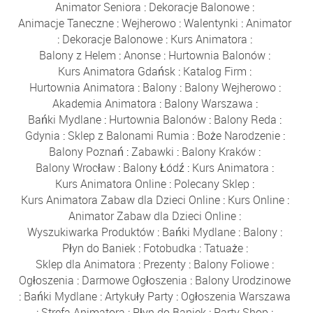
Animator Seniora
:
Dekoracje Balonowe
:
Animacje Taneczne
:
Wejherowo
:
Walentynki
:
Animator
:
Dekoracje Balonowe
:
Kurs Animatora
:
Balony z Helem
:
Anonse
:
Hurtownia Balonów
:
Kurs Animatora Gdańsk
:
Katalog Firm
:
Hurtownia Animatora
:
Balony
:
Balony Wejherowo
:
Akademia Animatora
:
Balony Warszawa
:
Bańki Mydlane
:
Hurtownia Balonów
:
Balony Reda
:
Gdynia
:
Sklep z Balonami Rumia
:
Boże Narodzenie
:
Balony Poznań
:
Zabawki
:
Balony Kraków
:
Balony Wrocław
:
Balony Łódź
:
Kurs Animatora
:
Kurs Animatora Online
:
Polecany Sklep
:
Kurs Animatora Zabaw dla Dzieci Online
:
Kurs Online
:
Animator Zabaw dla Dzieci Online
:
Wyszukiwarka Produktów
:
Bańki Mydlane
:
Balony
:
Płyn do Baniek
:
Fotobudka
:
Tatuaże
:
Sklep dla Animatora
:
Prezenty
:
Balony Foliowe
:
Ogłoszenia
:
Darmowe Ogłoszenia
:
Balony Urodzinowe
:
Bańki Mydlane
:
Artykuły Party
:
Ogłoszenia Warszawa
:
Strefa Animatora
:
Płyn do Baniek
:
Party Shop
: