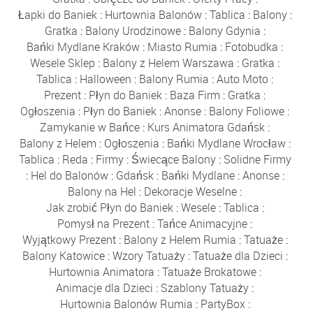
Łapki do Baniek
:
Hurtownia Balonów
:
Tablica
:
Balony
:
Gratka
:
Balony Urodzinowe
:
Balony Gdynia
:
Bańki Mydlane Kraków
:
Miasto Rumia
:
Fotobudka
:
Wesele Sklep
:
Balony z Helem Warszawa
:
Gratka
:
Tablica
:
Halloween
:
Balony Rumia
:
Auto Moto
:
Prezent
:
Płyn do Baniek
:
Baza Firm
:
Gratka
:
Ogłoszenia
:
Płyn do Baniek
:
Anonse
:
Balony Foliowe
:
Zamykanie w Bańce
:
Kurs Animatora Gdańsk
:
Balony z Helem
:
Ogłoszenia
:
Bańki Mydlane Wrocław
:
Tablica
:
Reda
:
Firmy
:
Świecące Balony
:
Solidne Firmy
:
Hel do Balonów
:
Gdańsk
:
Bańki Mydlane
:
Anonse
:
Balony na Hel
:
Dekoracje Weselne
:
Jak zrobić Płyn do Baniek
:
Wesele
:
Tablica
:
Pomysł na Prezent
:
Tańce Animacyjne
:
Wyjątkowy Prezent
:
Balony z Helem Rumia
:
Tatuaże
:
Balony Katowice
:
Wzory Tatuaży
:
Tatuaże dla Dzieci
:
Hurtownia Animatora
:
Tatuaże Brokatowe
:
Animacje dla Dzieci
:
Szablony Tatuaży
:
Hurtownia Balonów Rumia
:
PartyBox
: