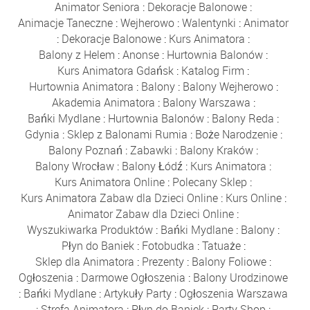
Animator Seniora
:
Dekoracje Balonowe
:
Animacje Taneczne
:
Wejherowo
:
Walentynki
:
Animator
:
Dekoracje Balonowe
:
Kurs Animatora
:
Balony z Helem
:
Anonse
:
Hurtownia Balonów
:
Kurs Animatora Gdańsk
:
Katalog Firm
:
Hurtownia Animatora
:
Balony
:
Balony Wejherowo
:
Akademia Animatora
:
Balony Warszawa
:
Bańki Mydlane
:
Hurtownia Balonów
:
Balony Reda
:
Gdynia
:
Sklep z Balonami Rumia
:
Boże Narodzenie
:
Balony Poznań
:
Zabawki
:
Balony Kraków
:
Balony Wrocław
:
Balony Łódź
:
Kurs Animatora
:
Kurs Animatora Online
:
Polecany Sklep
:
Kurs Animatora Zabaw dla Dzieci Online
:
Kurs Online
:
Animator Zabaw dla Dzieci Online
:
Wyszukiwarka Produktów
:
Bańki Mydlane
:
Balony
:
Płyn do Baniek
:
Fotobudka
:
Tatuaże
:
Sklep dla Animatora
:
Prezenty
:
Balony Foliowe
:
Ogłoszenia
:
Darmowe Ogłoszenia
:
Balony Urodzinowe
:
Bańki Mydlane
:
Artykuły Party
:
Ogłoszenia Warszawa
:
Strefa Animatora
:
Płyn do Baniek
:
Party Shop
: