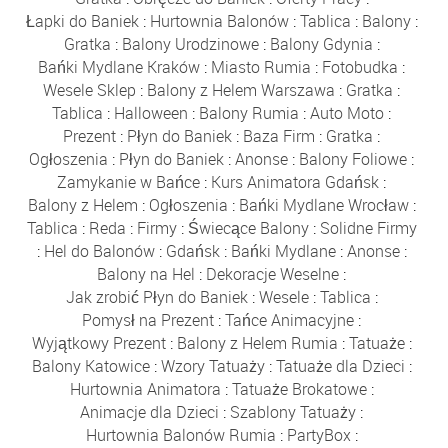
Łapki do Baniek
:
Hurtownia Balonów
:
Tablica
:
Balony
:
Gratka
:
Balony Urodzinowe
:
Balony Gdynia
:
Bańki Mydlane Kraków
:
Miasto Rumia
:
Fotobudka
:
Wesele Sklep
:
Balony z Helem Warszawa
:
Gratka
:
Tablica
:
Halloween
:
Balony Rumia
:
Auto Moto
:
Prezent
:
Płyn do Baniek
:
Baza Firm
:
Gratka
:
Ogłoszenia
:
Płyn do Baniek
:
Anonse
:
Balony Foliowe
:
Zamykanie w Bańce
:
Kurs Animatora Gdańsk
:
Balony z Helem
:
Ogłoszenia
:
Bańki Mydlane Wrocław
:
Tablica
:
Reda
:
Firmy
:
Świecące Balony
:
Solidne Firmy
:
Hel do Balonów
:
Gdańsk
:
Bańki Mydlane
:
Anonse
:
Balony na Hel
:
Dekoracje Weselne
:
Jak zrobić Płyn do Baniek
:
Wesele
:
Tablica
:
Pomysł na Prezent
:
Tańce Animacyjne
:
Wyjątkowy Prezent
:
Balony z Helem Rumia
:
Tatuaże
:
Balony Katowice
:
Wzory Tatuaży
:
Tatuaże dla Dzieci
:
Hurtownia Animatora
:
Tatuaże Brokatowe
:
Animacje dla Dzieci
:
Szablony Tatuaży
:
Hurtownia Balonów Rumia
:
PartyBox
: