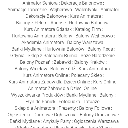
Animator Seniora
:
Dekoracje Balonowe
:
Animacje Taneczne
:
Wejherowo
:
Walentynki
:
Animator
:
Dekoracje Balonowe
:
Kurs Animatora
:
Balony z Helem
:
Anonse
:
Hurtownia Balonów
:
Kurs Animatora Gdańsk
:
Katalog Firm
:
Hurtownia Animatora
:
Balony
:
Balony Wejherowo
:
Akademia Animatora
:
Balony Warszawa
:
Bańki Mydlane
:
Hurtownia Balonów
:
Balony Reda
:
Gdynia
:
Sklep z Balonami Rumia
:
Boże Narodzenie
:
Balony Poznań
:
Zabawki
:
Balony Kraków
:
Balony Wrocław
:
Balony Łódź
:
Kurs Animatora
:
Kurs Animatora Online
:
Polecany Sklep
:
Kurs Animatora Zabaw dla Dzieci Online
:
Kurs Online
:
Animator Zabaw dla Dzieci Online
:
Wyszukiwarka Produktów
:
Bańki Mydlane
:
Balony
:
Płyn do Baniek
:
Fotobudka
:
Tatuaże
:
Sklep dla Animatora
:
Prezenty
:
Balony Foliowe
:
Ogłoszenia
:
Darmowe Ogłoszenia
:
Balony Urodzinowe
:
Bańki Mydlane
:
Artykuły Party
:
Ogłoszenia Warszawa
:
Strefa Animatora
:
Płyn do Baniek
:
Party Shop
: