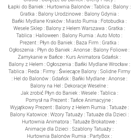
Łapki do Baniek
:
Hurtownia Balonów
:
Tablica
:
Balony
:
Gratka
:
Balony Urodzinowe
:
Balony Gdynia
:
Bańki Mydlane Kraków
:
Miasto Rumia
:
Fotobudka
:
Wesele Sklep
:
Balony z Helem Warszawa
:
Gratka
:
Tablica
:
Halloween
:
Balony Rumia
:
Auto Moto
:
Prezent
:
Płyn do Baniek
:
Baza Firm
:
Gratka
:
Ogłoszenia
:
Płyn do Baniek
:
Anonse
:
Balony Foliowe
:
Zamykanie w Bańce
:
Kurs Animatora Gdańsk
:
Balony z Helem
:
Ogłoszenia
:
Bańki Mydlane Wrocław
:
Tablica
:
Reda
:
Firmy
:
Świecące Balony
:
Solidne Firmy
:
Hel do Balonów
:
Gdańsk
:
Bańki Mydlane
:
Anonse
:
Balony na Hel
:
Dekoracje Weselne
:
Jak zrobić Płyn do Baniek
:
Wesele
:
Tablica
:
Pomysł na Prezent
:
Tańce Animacyjne
:
Wyjątkowy Prezent
:
Balony z Helem Rumia
:
Tatuaże
:
Balony Katowice
:
Wzory Tatuaży
:
Tatuaże dla Dzieci
:
Hurtownia Animatora
:
Tatuaże Brokatowe
:
Animacje dla Dzieci
:
Szablony Tatuaży
:
Hurtownia Balonów Rumia
:
PartyBox
: