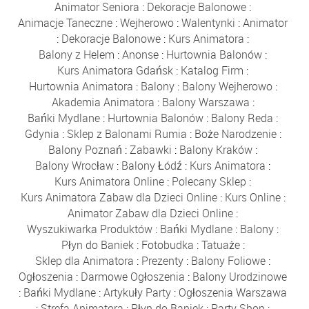
Animator Seniora
:
Dekoracje Balonowe
:
Animacje Taneczne
:
Wejherowo
:
Walentynki
:
Animator
:
Dekoracje Balonowe
:
Kurs Animatora
:
Balony z Helem
:
Anonse
:
Hurtownia Balonów
:
Kurs Animatora Gdańsk
:
Katalog Firm
:
Hurtownia Animatora
:
Balony
:
Balony Wejherowo
:
Akademia Animatora
:
Balony Warszawa
:
Bańki Mydlane
:
Hurtownia Balonów
:
Balony Reda
:
Gdynia
:
Sklep z Balonami Rumia
:
Boże Narodzenie
:
Balony Poznań
:
Zabawki
:
Balony Kraków
:
Balony Wrocław
:
Balony Łódź
:
Kurs Animatora
:
Kurs Animatora Online
:
Polecany Sklep
:
Kurs Animatora Zabaw dla Dzieci Online
:
Kurs Online
:
Animator Zabaw dla Dzieci Online
:
Wyszukiwarka Produktów
:
Bańki Mydlane
:
Balony
:
Płyn do Baniek
:
Fotobudka
:
Tatuaże
:
Sklep dla Animatora
:
Prezenty
:
Balony Foliowe
:
Ogłoszenia
:
Darmowe Ogłoszenia
:
Balony Urodzinowe
:
Bańki Mydlane
:
Artykuły Party
:
Ogłoszenia Warszawa
:
Strefa Animatora
:
Płyn do Baniek
:
Party Shop
: