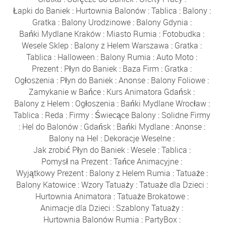
Łapki do Baniek
:
Hurtownia Balonów
:
Tablica
:
Balony
:
Gratka
:
Balony Urodzinowe
:
Balony Gdynia
:
Bańki Mydlane Kraków
:
Miasto Rumia
:
Fotobudka
:
Wesele Sklep
:
Balony z Helem Warszawa
:
Gratka
:
Tablica
:
Halloween
:
Balony Rumia
:
Auto Moto
:
Prezent
:
Płyn do Baniek
:
Baza Firm
:
Gratka
:
Ogłoszenia
:
Płyn do Baniek
:
Anonse
:
Balony Foliowe
:
Zamykanie w Bańce
:
Kurs Animatora Gdańsk
:
Balony z Helem
:
Ogłoszenia
:
Bańki Mydlane Wrocław
:
Tablica
:
Reda
:
Firmy
:
Świecące Balony
:
Solidne Firmy
:
Hel do Balonów
:
Gdańsk
:
Bańki Mydlane
:
Anonse
:
Balony na Hel
:
Dekoracje Weselne
:
Jak zrobić Płyn do Baniek
:
Wesele
:
Tablica
:
Pomysł na Prezent
:
Tańce Animacyjne
:
Wyjątkowy Prezent
:
Balony z Helem Rumia
:
Tatuaże
:
Balony Katowice
:
Wzory Tatuaży
:
Tatuaże dla Dzieci
:
Hurtownia Animatora
:
Tatuaże Brokatowe
:
Animacje dla Dzieci
:
Szablony Tatuaży
:
Hurtownia Balonów Rumia
:
PartyBox
: