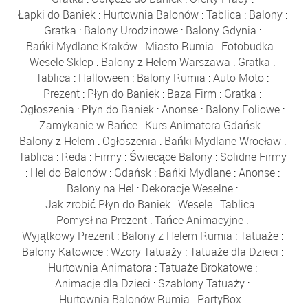
Łapki do Baniek
:
Hurtownia Balonów
:
Tablica
:
Balony
:
Gratka
:
Balony Urodzinowe
:
Balony Gdynia
:
Bańki Mydlane Kraków
:
Miasto Rumia
:
Fotobudka
:
Wesele Sklep
:
Balony z Helem Warszawa
:
Gratka
:
Tablica
:
Halloween
:
Balony Rumia
:
Auto Moto
:
Prezent
:
Płyn do Baniek
:
Baza Firm
:
Gratka
:
Ogłoszenia
:
Płyn do Baniek
:
Anonse
:
Balony Foliowe
:
Zamykanie w Bańce
:
Kurs Animatora Gdańsk
:
Balony z Helem
:
Ogłoszenia
:
Bańki Mydlane Wrocław
:
Tablica
:
Reda
:
Firmy
:
Świecące Balony
:
Solidne Firmy
:
Hel do Balonów
:
Gdańsk
:
Bańki Mydlane
:
Anonse
:
Balony na Hel
:
Dekoracje Weselne
:
Jak zrobić Płyn do Baniek
:
Wesele
:
Tablica
:
Pomysł na Prezent
:
Tańce Animacyjne
:
Wyjątkowy Prezent
:
Balony z Helem Rumia
:
Tatuaże
:
Balony Katowice
:
Wzory Tatuaży
:
Tatuaże dla Dzieci
:
Hurtownia Animatora
:
Tatuaże Brokatowe
:
Animacje dla Dzieci
:
Szablony Tatuaży
:
Hurtownia Balonów Rumia
:
PartyBox
: