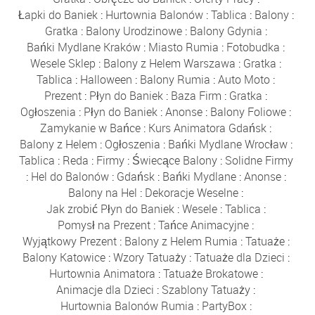
Łapki do Baniek
:
Hurtownia Balonów
:
Tablica
:
Balony
:
Gratka
:
Balony Urodzinowe
:
Balony Gdynia
:
Bańki Mydlane Kraków
:
Miasto Rumia
:
Fotobudka
:
Wesele Sklep
:
Balony z Helem Warszawa
:
Gratka
:
Tablica
:
Halloween
:
Balony Rumia
:
Auto Moto
:
Prezent
:
Płyn do Baniek
:
Baza Firm
:
Gratka
:
Ogłoszenia
:
Płyn do Baniek
:
Anonse
:
Balony Foliowe
:
Zamykanie w Bańce
:
Kurs Animatora Gdańsk
:
Balony z Helem
:
Ogłoszenia
:
Bańki Mydlane Wrocław
:
Tablica
:
Reda
:
Firmy
:
Świecące Balony
:
Solidne Firmy
:
Hel do Balonów
:
Gdańsk
:
Bańki Mydlane
:
Anonse
:
Balony na Hel
:
Dekoracje Weselne
:
Jak zrobić Płyn do Baniek
:
Wesele
:
Tablica
:
Pomysł na Prezent
:
Tańce Animacyjne
:
Wyjątkowy Prezent
:
Balony z Helem Rumia
:
Tatuaże
:
Balony Katowice
:
Wzory Tatuaży
:
Tatuaże dla Dzieci
:
Hurtownia Animatora
:
Tatuaże Brokatowe
:
Animacje dla Dzieci
:
Szablony Tatuaży
:
Hurtownia Balonów Rumia
:
PartyBox
: