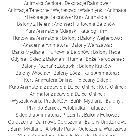
Animator Seniora
:
Dekoracje Balonowe
:
Animacje Taneczne
:
Wejherowo
:
Walentynki
:
Animator
:
Dekoracje Balonowe
:
Kurs Animatora
:
Balony z Helem
:
Anonse
:
Hurtownia Balonów
:
Kurs Animatora Gdańsk
:
Katalog Firm
:
Hurtownia Animatora
:
Balony
:
Balony Wejherowo
:
Akademia Animatora
:
Balony Warszawa
:
Bańki Mydlane
:
Hurtownia Balonów
:
Balony Reda
:
Gdynia
:
Sklep z Balonami Rumia
:
Boże Narodzenie
:
Balony Poznań
:
Zabawki
:
Balony Kraków
:
Balony Wrocław
:
Balony Łódź
:
Kurs Animatora
:
Kurs Animatora Online
:
Polecany Sklep
:
Kurs Animatora Zabaw dla Dzieci Online
:
Kurs Online
:
Animator Zabaw dla Dzieci Online
:
Wyszukiwarka Produktów
:
Bańki Mydlane
:
Balony
:
Płyn do Baniek
:
Fotobudka
:
Tatuaże
:
Sklep dla Animatora
:
Prezenty
:
Balony Foliowe
:
Ogłoszenia
:
Darmowe Ogłoszenia
:
Balony Urodzinowe
:
Bańki Mydlane
:
Artykuły Party
:
Ogłoszenia Warszawa
:
Strefa Animatora
:
Płyn do Baniek
:
Party Shop
: