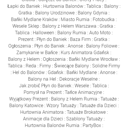
Łapki do Baniek
:
Hurtownia Balonów
:
Tablica
:
Balony
:
Gratka
:
Balony Urodzinowe
:
Balony Gdynia
:
Bańki Mydlane Kraków
:
Miasto Rumia
:
Fotobudka
:
Wesele Sklep
:
Balony z Helem Warszawa
:
Gratka
:
Tablica
:
Halloween
:
Balony Rumia
:
Auto Moto
:
Prezent
:
Płyn do Baniek
:
Baza Firm
:
Gratka
:
Ogłoszenia
:
Płyn do Baniek
:
Anonse
:
Balony Foliowe
:
Zamykanie w Bańce
:
Kurs Animatora Gdańsk
:
Balony z Helem
:
Ogłoszenia
:
Bańki Mydlane Wrocław
:
Tablica
:
Reda
:
Firmy
:
Świecące Balony
:
Solidne Firmy
:
Hel do Balonów
:
Gdańsk
:
Bańki Mydlane
:
Anonse
:
Balony na Hel
:
Dekoracje Weselne
:
Jak zrobić Płyn do Baniek
:
Wesele
:
Tablica
:
Pomysł na Prezent
:
Tańce Animacyjne
:
Wyjątkowy Prezent
:
Balony z Helem Rumia
:
Tatuaże
:
Balony Katowice
:
Wzory Tatuaży
:
Tatuaże dla Dzieci
:
Hurtownia Animatora
:
Tatuaże Brokatowe
:
Animacje dla Dzieci
:
Szablony Tatuaży
:
Hurtownia Balonów Rumia
:
PartyBox
: