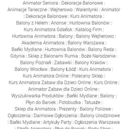
Animator Seniora
:
Dekoracje Balonowe
:
Animacje Taneczne
:
Wejherowo
:
Walentynki
:
Animator
:
Dekoracje Balonowe
:
Kurs Animatora
:
Balony z Helem
:
Anonse
:
Hurtownia Balonów
:
Kurs Animatora Gdańsk
:
Katalog Firm
:
Hurtownia Animatora
:
Balony
:
Balony Wejherowo
:
Akademia Animatora
:
Balony Warszawa
:
Bańki Mydlane
:
Hurtownia Balonów
:
Balony Reda
:
Gdynia
:
Sklep z Balonami Rumia
:
Boże Narodzenie
:
Balony Poznań
:
Zabawki
:
Balony Kraków
:
Balony Wrocław
:
Balony Łódź
:
Kurs Animatora
:
Kurs Animatora Online
:
Polecany Sklep
:
Kurs Animatora Zabaw dla Dzieci Online
:
Kurs Online
:
Animator Zabaw dla Dzieci Online
:
Wyszukiwarka Produktów
:
Bańki Mydlane
:
Balony
:
Płyn do Baniek
:
Fotobudka
:
Tatuaże
:
Sklep dla Animatora
:
Prezenty
:
Balony Foliowe
:
Ogłoszenia
:
Darmowe Ogłoszenia
:
Balony Urodzinowe
:
Bańki Mydlane
:
Artykuły Party
:
Ogłoszenia Warszawa
:
Strefa Animatora
:
Płyn do Baniek
:
Party Shop
: