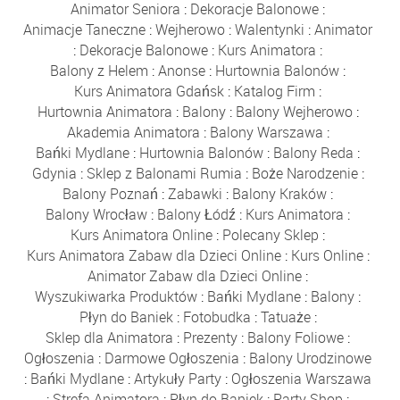
Animator Seniora
:
Dekoracje Balonowe
:
Animacje Taneczne
:
Wejherowo
:
Walentynki
:
Animator
:
Dekoracje Balonowe
:
Kurs Animatora
:
Balony z Helem
:
Anonse
:
Hurtownia Balonów
:
Kurs Animatora Gdańsk
:
Katalog Firm
:
Hurtownia Animatora
:
Balony
:
Balony Wejherowo
:
Akademia Animatora
:
Balony Warszawa
:
Bańki Mydlane
:
Hurtownia Balonów
:
Balony Reda
:
Gdynia
:
Sklep z Balonami Rumia
:
Boże Narodzenie
:
Balony Poznań
:
Zabawki
:
Balony Kraków
:
Balony Wrocław
:
Balony Łódź
:
Kurs Animatora
:
Kurs Animatora Online
:
Polecany Sklep
:
Kurs Animatora Zabaw dla Dzieci Online
:
Kurs Online
:
Animator Zabaw dla Dzieci Online
:
Wyszukiwarka Produktów
:
Bańki Mydlane
:
Balony
:
Płyn do Baniek
:
Fotobudka
:
Tatuaże
:
Sklep dla Animatora
:
Prezenty
:
Balony Foliowe
:
Ogłoszenia
:
Darmowe Ogłoszenia
:
Balony Urodzinowe
:
Bańki Mydlane
:
Artykuły Party
:
Ogłoszenia Warszawa
:
Strefa Animatora
:
Płyn do Baniek
:
Party Shop
: