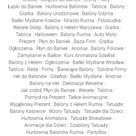
Łapki do Baniek
:
Hurtownia Balonów
:
Tablica
:
Balony
:
Gratka
:
Balony Urodzinowe
:
Balony Gdynia
:
Bańki Mydlane Kraków
:
Miasto Rumia
:
Fotobudka
:
Wesele Sklep
:
Balony z Helem Warszawa
:
Gratka
:
Tablica
:
Halloween
:
Balony Rumia
:
Auto Moto
:
Prezent
:
Płyn do Baniek
:
Baza Firm
:
Gratka
:
Ogłoszenia
:
Płyn do Baniek
:
Anonse
:
Balony Foliowe
:
Zamykanie w Bańce
:
Kurs Animatora Gdańsk
:
Balony z Helem
:
Ogłoszenia
:
Bańki Mydlane Wrocław
:
Tablica
:
Reda
:
Firmy
:
Świecące Balony
:
Solidne Firmy
:
Hel do Balonów
:
Gdańsk
:
Bańki Mydlane
:
Anonse
:
Balony na Hel
:
Dekoracje Weselne
:
Jak zrobić Płyn do Baniek
:
Wesele
:
Tablica
:
Pomysł na Prezent
:
Tańce Animacyjne
:
Wyjątkowy Prezent
:
Balony z Helem Rumia
:
Tatuaże
:
Balony Katowice
:
Wzory Tatuaży
:
Tatuaże dla Dzieci
:
Hurtownia Animatora
:
Tatuaże Brokatowe
:
Animacje dla Dzieci
:
Szablony Tatuaży
:
Hurtownia Balonów Rumia
:
PartyBox
: